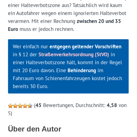
einer Halteverbotszone aus? Tatsächlich wird kaum
ein Autofahrer wegen einem ignorierten Halteverbot
verarmen. Mit einer Rechnung
zwischen 20 und 35
Euro
muss er jedoch rechnen.
Wer einfach nur
entgegen geltender Vorschriften
in § 12 der
Straßenverkehrsordnung (StVO)
in
einer Halteverbotszone hält, kommt in der Regel
mit 20 Euro davon. Eine
Behinderung
im
Fahrraum von Schienenfahrzeugen kostet jedoch
bereits 30 Euro.
(
45
Bewertungen, Durchschnitt:
4,58
von
5)
Über den Autor