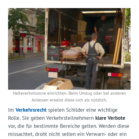
Halteverbotszone einrichten: Beim Umzug oder bei anderen
Anlässen erweist diese sich als nützlich.
Im
Verkehrsrecht
spielen Schilder eine wichtige
Rolle. Sie geben Verkehrsteilnehmern
klare Verbote
vor, die für bestimmte Bereiche gelten. Werden diese
missachtet, droht nicht selten ein Verwarn- oder ein