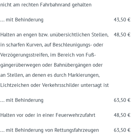
nicht am rechten Fahrbahnrand gehalten
... mit Behinderung
43,50 €
Halten an engen bzw. un­über­sicht­lichen Stellen,
48,50 €
in schar­fen Kur­ven, auf Be­schleuni­gungs- oder
Ver­zögerungs­streifen, im Bereich von Fuß­
gänger­über­wegen oder Bahn­über­gängen oder
an Stellen, an denen es durch Mar­kierungen,
Licht­zeichen oder Verkehrs­schilder untersagt ist
... mit Behinderung
63,50 €
Halten vor oder in einer Feuer­wehr­zufahrt
48,50 €
... mit Behin­derung von Rettungs­fahr­zeugen
63,50 €