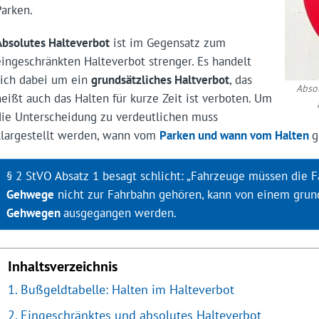
Parken.
Absolutes Halteverbot
ist im Gegensatz zum
eingeschränkten Halteverbot strenger. Es handelt
sich dabei um ein
grundsätzliches Haltverbot
, das
Abso
heißt auch das Halten für kurze Zeit ist verboten. Um
die Unterscheidung zu verdeutlichen muss
klargestellt werden, wann vom
Parken
und wann vom
Halten
g
§ 2 StVO Absatz 1 besagt schlicht: „Fahrzeuge müssen die F
Gehwege
nicht zur Fahrbahn gehören, kann von einem grun
Gehwegen
ausgegangen werden.
Inhaltsverzeichnis
Bußgeldtabelle: Halten im Halteverbot
Eingeschränktes und absolutes Halteverbot