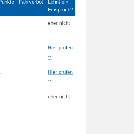
Punkte
Fahrverbot
Lohnt ein
Einspruch?
-
eher nicht
1
Hier prüfen
**
1
Hier prüfen
**
-
eher nicht