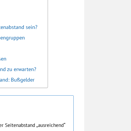
tenabstand sein?
nengruppen
sen
nd zu erwarten?
and: Bußgelder
er Seitenabstand „ausreichend“