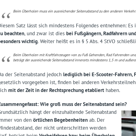
Beim Überholen muss ein ausreichender Seitenabstand zu den anderen Verkeh
Diesem Satz lässt sich mindestens Folgendes entnehmen: Es 
zu beachten
, und zwar ist dies
bei Fußgängern, Radfahrern und
besonders wichtig
. Weiter heißt es in § 5 Abs. 4 StVO schließli
Beim Überholen mit Kraftfahrzeugen von zu Fuß Gehenden, Rad Fahrenden und
beträgt der ausreichende Seitenabstand innerorts mindestens 1,5 m und außero
Da der Seitenabstand jedoch
lediglich bei E-Scooter-Fahrern,
gesetzlich vorgegeben ist, finden bei anderen Verkehrsteiln
sich
mit der Zeit in der Rechtsprechung etabliert
haben.
Zusammengefasst: Wie groß muss der Seitenabstand sein?
Grundsätzlich hängt der einzuhaltende Seitenabstand
immer von den
örtlichen Begebenheiten
ab. Der
Mindestabstand, der nicht unterschritten werden
darf, beträgt beim
Vorbeifahren bzw. beim Überholen