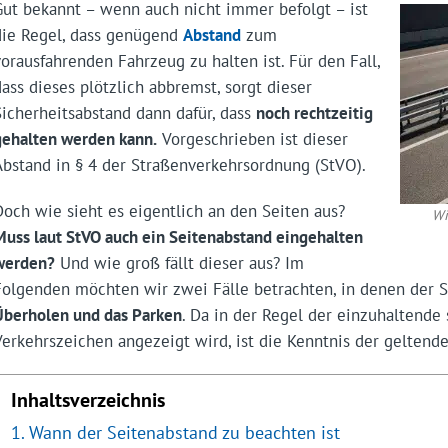
Gut bekannt – wenn auch nicht immer befolgt – ist
die Regel, dass genügend
Abstand
zum
vorausfahrenden Fahrzeug zu halten ist. Für den Fall,
dass dieses plötzlich abbremst, sorgt dieser
Sicherheitsabstand dann dafür, dass
noch rechtzeitig
gehalten werden kann.
Vorgeschrieben ist dieser
Abstand in § 4 der Straßenverkehrsordnung (StVO).
Doch wie sieht es eigentlich an den Seiten aus?
Wi
Muss laut StVO auch ein Seitenabstand eingehalten
werden?
Und wie groß fällt dieser aus? Im
Folgenden möchten wir zwei Fälle betrachten, in denen der Se
Überholen und das Parken
. Da in der Regel der einzuhaltende 
Verkehrszeichen angezeigt wird, ist die Kenntnis der geltend
Inhaltsverzeichnis
Wann der Seitenabstand zu beachten ist