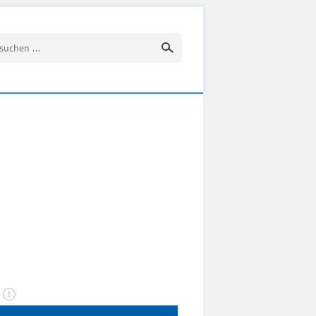
Suchbegriff eingeben
n
i