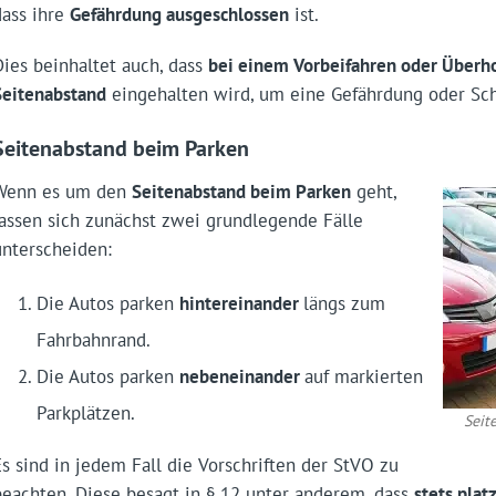
dass ihre
Gefährdung ausgeschlossen
ist.
Dies beinhaltet auch, dass
bei einem Vorbeifahren oder Überho
Seitenabstand
eingehalten wird, um eine Gefährdung oder Sc
Seitenabstand beim Parken
Wenn es um den
Seitenabstand beim Parken
geht,
lassen sich zunächst zwei grundlegende Fälle
unterscheiden:
Die Autos parken
hintereinander
längs zum
Fahrbahnrand.
Die Autos parken
nebeneinander
auf markierten
Parkplätzen.
Seit
Es sind in jedem Fall die Vorschriften der StVO zu
beachten. Diese besagt in § 12 unter anderem, dass
stets plat