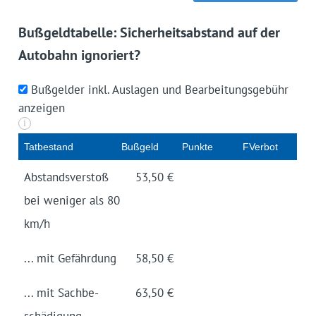
Bußgeldtabelle: Sicherheitsabstand auf der
Autobahn ignoriert?
Bußgelder inkl. Auslagen und Bearbeitungsgebühr
anzeigen
i
Tatbe­stand
Buß­geld
Punk­te
FVer­bot
Abstands­verstoß
53,50 €
bei weniger als 80
km/h
... mit Gefähr­dung
58,50 €
... mit Sachbe­
63,50 €
schädigung