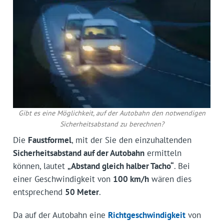
Gibt es eine Möglichkeit, auf der Autobahn den notwendigen
Sicherheitsabstand zu berechnen?
Die
Faustformel
, mit der Sie den einzu­haltenden
Sicherheitsabstand auf der Autobahn
ermitteln
können, lautet
„Abstand gleich halber Tacho“
. Bei
einer Geschwindigkeit von
100 km/h
wären dies
entsprechend
50 Meter
.
Da auf der Autobahn eine
Richtge­schwindigkeit
von