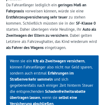
Da Fahranfänger lediglich ein
geringes Maß an
Fahrpraxis
vorweisen können, würde sie eine
Erstfahrzeugversicherung sehr teuer
zu stehen
kommen. Schließlich müssten sie in der
SF-Klasse 0
starten. Daher überlegen viele Neulinge, ihr
Auto als
Zweitwagen der Eltern zu versichern
. Dabei gelten
Letztere als Fahrzeughalter, das Kind wiederum wird
als Fahrer des Wagens
eingetragen.
Wenn sie ein
Kfz als Zweitwagen versichern
,
können Fahranfänger also nicht nur Geld sparen,
sondern auch erstmal
Erfahrungen im
Straßenverkehr sammeln
und sich
gegebenenfalls nach einiger Zeit hinterm Steuer
die entsprechenden
Schadenfreiheitsrabatte
übertragen lassen
, wenn sie
selbst eine
Versicherung abschließen
.