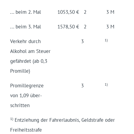
... beim 2. Mal
1053,50 €
2
3 M
... beim 3. Mal
1578,50 €
2
3 M
1)
Verkehr durch
3
Alko­hol am Steuer
gefähr­det (ab 0,3
Promil­le)
1)
Pro­mille­grenze
3
von 1,09 über­
schrit­ten
1)
Ent­ziehung der Fahr­er­laub­nis, Geld­strafe oder
Frei­heits­strafe