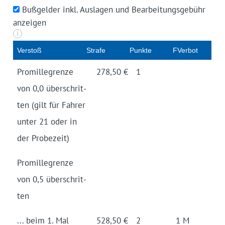
Bußgelder inkl. Auslagen und Bearbeitungsgebühr
anzeigen
i
Ver­stoß
Strafe
Punk­te
FVerbot
Pro­mille­grenze
278,50 €
1
von 0,0 über­schrit­
ten (gilt für Fahrer
unter 21 oder in
der Probe­zeit)
Pro­mille­grenze
von 0,5 über­schrit­
ten
... beim 1. Mal
528,50 €
2
1 M