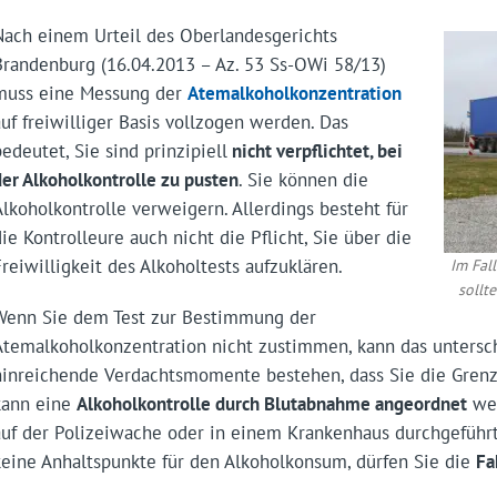
Nach einem Urteil des Oberlandesgerichts
Brandenburg (16.04.2013 – Az. 53 Ss-OWi 58/13)
muss eine Messung der
Atemalkoholkonzentration
auf freiwilliger Basis vollzogen werden. Das
bedeutet, Sie sind prinzipiell
nicht verpflichtet, bei
der Alkoholkontrolle zu pusten
. Sie können die
Alkoholkontrolle verweigern. Allerdings besteht für
die Kontrolleure auch nicht die Pflicht, Sie über die
Freiwilligkeit des Alkoholtests aufzuklären.
Im Fal
sollt
Wenn Sie dem Test zur Bestimmung der
Atemalkoholkonzentration nicht zustimmen, kann das untersc
hinreichende Verdachtsmomente bestehen, dass Sie die Gren
kann eine
Alkoholkontrolle durch Blutabnahme angeordnet
wer
auf der Polizeiwache oder in einem Krankenhaus durchgeführ
keine Anhaltspunkte für den Alkoholkonsum, dürfen Sie die
Fa