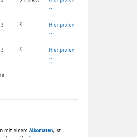
**
1)
3
Hier prüfen
**
1)
3
Hier prüfen
**
afe
ion mit einem
Alkomaten
, ist