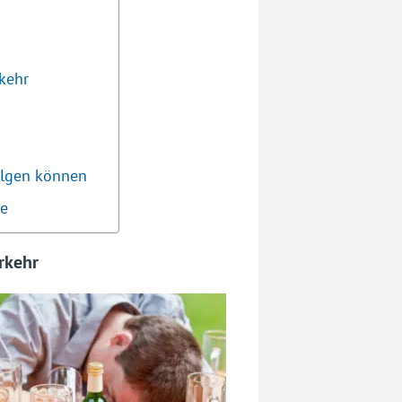
kehr
olgen können
le
rkehr