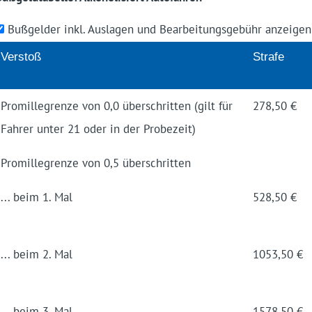
Bußgelder inkl. Auslagen und Bearbeitungsgebühr anzeige
Ver­stoß
Strafe
Pro­mille­grenze von 0,0 über­schrit­ten (gilt für
278,50 €
Fahrer unter 21 oder in der Probe­zeit)
Pro­mille­grenze von 0,5 über­schrit­ten
... beim 1. Mal
528,50 €
... beim 2. Mal
1053,50 €
... beim 3. Mal
1578,50 €