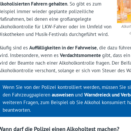
alkoholisierten Fahrern gehalten
. So gibt es zum
Beispiel immer wieder geplante polizeiliche
Maßnahmen, bei denen eine großangelegte
Alkoholkontrolle für LKW-Fahrer oder im Umfeld von
Alkoh
Diskotheken und Musik-Festivals durchgeführt wird.
Häufig sind es
Auffälligkeiten in der Fahrweise
, die dazu führ
wird. Insbesondere, wenn es
Verdachtsmomente
gibt, dass ei
wird der Beamte nach einer Alkoholkontrolle fragen. Der Beif
Alkoholkontrolle verschont, solange er sich vom Steuer des W
Wenn Sie von der Polizei kontrolliert werden, müssen Sie 
den Fahrzeugpapieren
ausweisen
und
Warndreieck und Verb
weiteren Fragen, zum Beispiel ob Sie Alkohol konsumiert h
beantworten.
Wann darf die Polizei einen Alkoholtest machen?