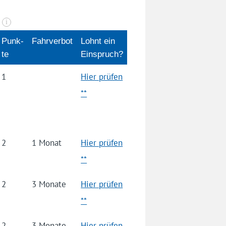
n
i
Punk­
Fahrverbot
Lohnt ein
te
Einspruch?
1
Hier prüfen
**
2
1 Monat
Hier prüfen
**
2
3 Monate
Hier prüfen
**
2
3 Monate
Hier prüfen