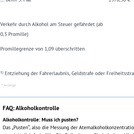
Verkehr durch Alko­hol am Steuer gefähr­det (ab
0,3 Promil­le)
Pro­mille­grenze von 1,09 über­schrit­ten
1)
Ent­ziehung der Fahr­er­laub­nis, Geld­strafe oder Frei­heits­str
FAQ: Alkoholkontrolle
Alkoholkontrolle: Muss ich pusten?
Das „Pusten“, also die Messung der Atemalkoholkonzentrat