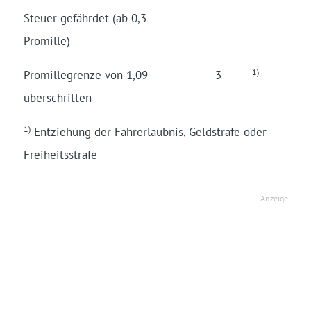
Steuer gefähr­det (ab 0,3
Promil­le)
1)
Pro­mille­grenze von 1,09
3
über­schrit­ten
1)
Ent­ziehung der Fahr­er­laub­nis, Geld­strafe oder
Frei­heits­strafe