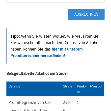
Tipp:
Wenn Sie wissen wollen, wie viel Promille
Sie wahrscheinlich nach dem Genuss von Alkohol
haben, können Sie das
hier mit unserem
Promillerechner herausfinden!
Bußgeldtabelle Alkohol am Steuer
Ver­stoß
Strafe
Punk­
FVerbot
te
Pro­mille­grenze von 0,0
250
1
über­schrit­ten (gilt für
€