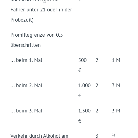
Fahrer unter 21 oder in der
Probe­zeit)
Pro­mille­grenze von 0,5
über­schrit­ten
... beim 1. Mal
500
2
1 M
€
... beim 2. Mal
1.000
2
3 M
€
... beim 3. Mal
1.500
2
3 M
€
1)
Verkehr durch Alko­hol am
3