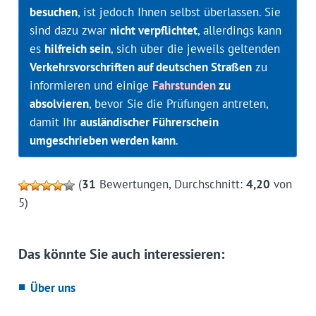
besuchen
, ist jedoch Ihnen selbst überlassen. Sie
sind dazu zwar
nicht verpflichtet
, allerdings kann
es
hilfreich sein
, sich über die jeweils geltenden
Verkehrsvorschriften auf deutschen Straßen
zu
informieren und einige
Fahrstunden
zu
absolvieren
, bevor Sie die Prüfungen antreten,
damit Ihr
ausländischer Führerschein
umgeschrieben werden kann
.
(
31
Bewertungen, Durchschnitt:
4,20
von
5)
Das könnte Sie auch interessieren:
Über uns