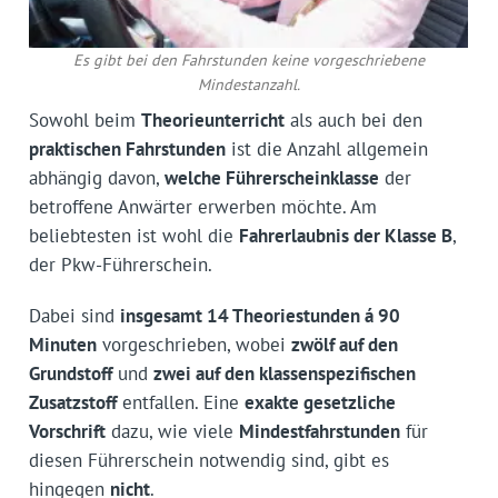
Es gibt bei den Fahrstunden keine vorgeschriebene
Mindestanzahl.
Sowohl beim
Theorieunterricht
als auch bei den
praktischen Fahrstunden
ist die Anzahl allgemein
abhängig davon,
welche Führerscheinklasse
der
betroffene Anwärter erwerben möchte. Am
beliebtesten ist wohl die
Fahrerlaubnis der Klasse B
,
der Pkw-Führerschein.
Dabei sind
insgesamt 14 Theoriestunden á 90
Minuten
vorgeschrieben, wobei
zwölf auf den
Grundstoff
und
zwei auf den klassenspezifischen
Zusatzstoff
entfallen. Eine
exakte gesetzliche
Vorschrift
dazu, wie viele
Mindestfahrstunden
für
diesen Führerschein notwendig sind, gibt es
hingegen
nicht
.