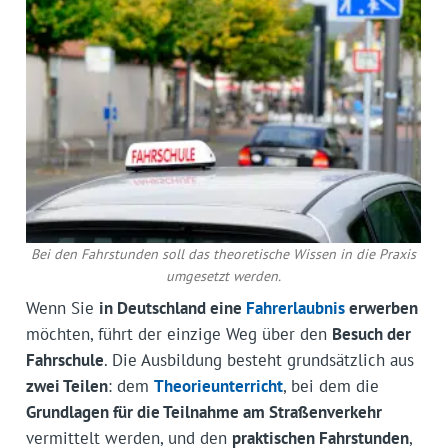
Bei den Fahrstunden soll das theoretische Wissen in die Praxis
umgesetzt werden.
Wenn Sie
in Deutschland eine
Fahrerlaubnis
erwerben
möchten, führt der einzige Weg über den
Besuch der
Fahrschule
. Die Ausbildung besteht grundsätzlich aus
zwei Teilen
: dem
Theorieunterricht
, bei dem die
Grundlagen für die Teilnahme am Straßenverkehr
vermittelt werden, und den
praktischen Fahrstunden
,