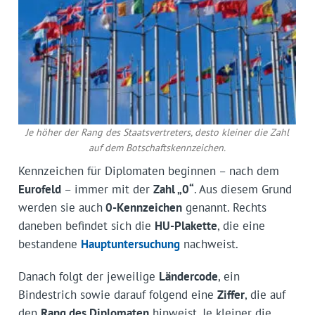
Je höher der Rang des Staatsvertreters, desto kleiner die Zahl
auf dem Botschaftskennzeichen.
Kennzeichen für Diplomaten beginnen – nach dem
Eurofeld
– immer mit der
Zahl „0“
. Aus diesem Grund
werden sie auch
0-Kennzeichen
genannt. Rechts
daneben befindet sich die
HU-Plakette
, die eine
bestandene
Hauptuntersuchung
nachweist.
Danach folgt der jeweilige
Ländercode
, ein
Bindestrich sowie darauf folgend eine
Ziffer
, die auf
den
Rang des Diplomaten
hinweist. Je kleiner die