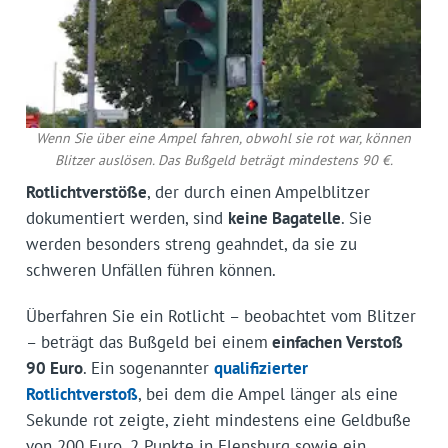
Wenn Sie über eine Ampel fahren, obwohl sie rot war, können
Blitzer auslösen. Das Bußgeld beträgt mindestens 90 €.
Rotlichtverstöße
, der durch einen Ampelblitzer
dokumentiert werden, sind
keine Bagatelle
. Sie
werden besonders streng geahndet, da sie zu
schweren Unfällen führen können.
Überfahren Sie ein Rotlicht – beobachtet vom Blitzer
– beträgt das Bußgeld bei einem
einfachen Verstoß
90 Euro
. Ein sogenannter
qualifizierter
Rotlichtverstoß
, bei dem die Ampel länger als eine
Sekunde rot zeigte, zieht mindestens eine Geldbuße
von 200 Euro, 2 Punkte in Flensburg sowie ein