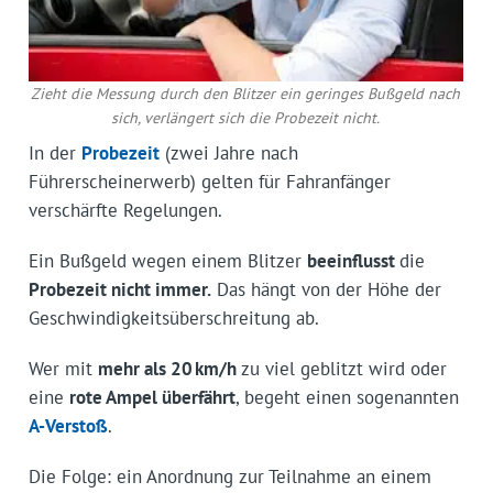
Zieht die Messung durch den Blitzer ein geringes Bußgeld nach
sich, verlängert sich die Probezeit nicht.
In der
Probezeit
(zwei Jahre nach
Führerscheinerwerb) gelten für Fahranfänger
verschärfte Regelungen.
Ein Bußgeld wegen einem Blitzer
beeinflusst
die
Probezeit nicht immer.
Das hängt von der Höhe der
Geschwindigkeitsüberschreitung ab.
Wer mit
mehr als 20 km/h
zu viel geblitzt wird oder
eine
rote Ampel überfährt
, begeht einen sogenannten
A-Verstoß
.
Die Folge: ein Anordnung zur Teilnahme an einem