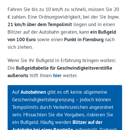
Fahren Sie bis zu 10 km/h zu schnell, müssen Sie 20
€ zahlen. Eine Ordnungswidrigkeit, bei der Sie bspw.
21 km/h über dem Tempolimit
liegen und in einen
Blitzer auf der Autobahn geraten, kann
ein Bußgeld
von 100 Euro
sowie einen
Punkt in Flensburg
nach
sich ziehen.
Wenn Sie Ihr Bußgeld in Erfahrung bringen wollen:
Die
Bußgeldtabelle für Geschwindigkeitsverstöße
außerorts
hilft Ihnen
hier
weiter.
Auf
Autobahnen
gibt es oft keine allgemeine
Geschwindigkeitsbegrenzung – jedoch können
Tempolimits durch Verkehrszeichen angeordnet
sein. Missachten Sie die Vorgaben, riskieren Sie
ein Bußgeld. Häufig werden
Blitzer auf der
Autobahn bei einer Baustelle
aufgestellt. Dadurch