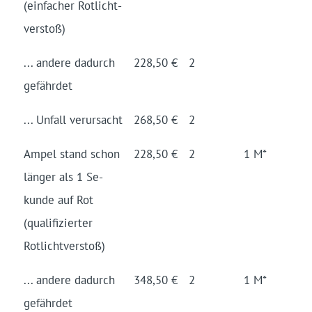
(einfacher Rotlicht­
verstoß)
... andere dadurch
228,50 €
2
gefährdet
... Unfall verursacht
268,50 €
2
Ampel stand schon
228,50 €
2
1 M*
länger als 1 Se­
kunde auf Rot
(quali­fizier­ter
Rotlicht­verstoß)
... andere dadurch
348,50 €
2
1 M*
gefährdet