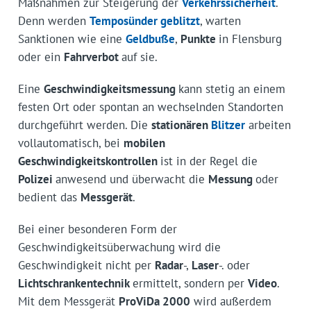
Maßnahmen zur Steigerung der
Verkehrssicherheit
.
Denn werden
Temposünder
geblitzt
, warten
Sanktionen wie eine
Geldbuße
,
Punkte
in Flensburg
oder ein
Fahrverbot
auf sie.
Eine
Geschwindigkeitsmessung
kann stetig an einem
festen Ort oder spontan an wechselnden Standorten
durchgeführt werden. Die
stationären
Blitzer
arbeiten
vollautomatisch, bei
mobilen
Geschwindigkeitskontrollen
ist in der Regel die
Polizei
anwesend und überwacht die
Messung
oder
bedient das
Messgerät
.
Bei einer besonderen Form der
Geschwindigkeitsüberwachung wird die
Geschwindigkeit nicht per
Radar
-,
Laser
-. oder
Lichtschrankentechnik
ermittelt, sondern per
Video
.
Mit dem Messgerät
ProViDa 2000
wird außerdem