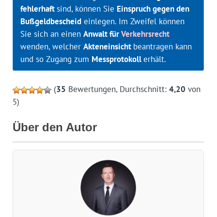
fehlerhaft
sind, können Sie
Einspruch gegen den
Bußgeldbescheid
einlegen. Im Zweifel können
Sie sich an einen
Anwalt für
Verkehrsrecht
wenden, welcher
Akteneinsicht
beantragen kann
und so Zugang zum
Messprotokoll
erhält.
(
35
Bewertungen, Durchschnitt:
4,20
von
5)
Über den Autor