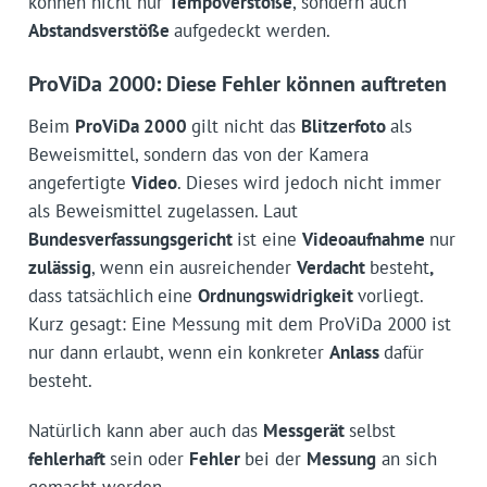
können nicht nur
Tempoverstöße
, sondern auch
Abstandsverstöße
aufgedeckt werden.
ProViDa 2000: Diese Fehler können auftreten
Beim
ProViDa 2000
gilt nicht das
Blitzerfoto
als
Beweismittel, sondern das von der Kamera
angefertigte
Video
. Dieses wird jedoch nicht immer
als Beweismittel zugelassen. Laut
Bundesverfassungsgericht
ist eine
Videoaufnahme
nur
zulässig
, wenn ein ausreichender
Verdacht
besteht
,
dass tatsächlich
eine
Ordnungswidrigkeit
vorliegt.
Kurz gesagt: Eine Messung mit dem ProViDa 2000 ist
nur dann erlaubt, wenn ein konkreter
Anlass
dafür
besteht.
Natürlich kann aber auch das
Messgerät
selbst
fehlerhaft
sein oder
Fehler
bei der
Messung
an sich