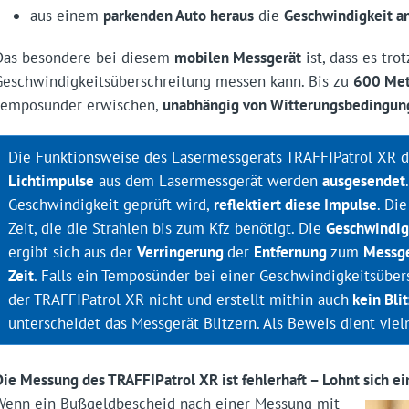
aus einem
parkenden Auto heraus
die
Geschwindigkeit a
Das besondere bei diesem
mobilen Messgerät
ist, dass es tro
Geschwindigkeitsüberschreitung messen kann. Bis zu
600 Met
Temposünder erwischen,
unabhängig von Witterungsbedingun
Die Funktionsweise des Lasermessgeräts TRAFFIPatrol XR de
Lichtimpulse
aus dem Lasermessgerät werden
ausgesendet
Geschwindigkeit geprüft wird,
reflektiert diese Impulse
. Di
Zeit, die die Strahlen bis zum Kfz benötigt. Die
Geschwindig
ergibt sich aus der
Verringerung
der
Entfernung
zum
Messge
Zeit
. Falls ein Temposünder bei einer Geschwindigkeitsübers
der TRAFFIPatrol XR nicht und erstellt mithin auch
kein Blit
unterscheidet das Messgerät Blitzern. Als Beweis dient vie
Die Messung des TRAFFIPatrol XR ist fehlerhaft – Lohnt sich ei
Wenn ein Bußgeldbescheid nach einer Messung mit