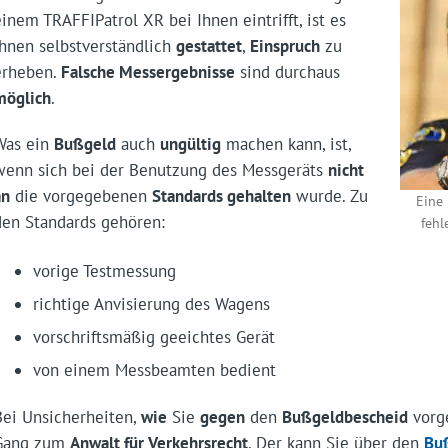
einem TRAFFIPatrol XR bei Ihnen eintrifft, ist es
Ihnen selbstverständlich
gestattet
,
Einspruch
zu
erheben.
Falsche Messergebnisse
sind durchaus
möglich
.
Was ein
Bußgeld
auch
ungültig
machen kann, ist,
wenn sich bei der Benutzung des Messgeräts
nicht
an
die vorgegebenen
Standards gehalten
wurde. Zu
Eine
den Standards gehören:
fehl
vorige Testmessung
richtige Anvisierung des Wagens
vorschriftsmäßig geeichtes Gerät
von einem Messbeamten bedient
Bei Unsicherheiten,
wie
Sie
gegen
den
Bußgeldbescheid
vorge
Gang zum
Anwalt für Verkehrsrecht
. Der kann Sie über den
Bu