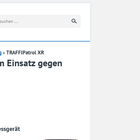
Suchbegriff eingeben
g
TRAFFIPatrol XR
m Einsatz gegen
essgerät