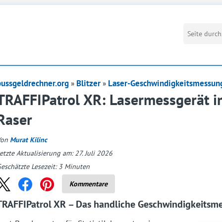
bussgeldrechner.org
Blitzer
Laser-Geschwindigkeitsmessun
TRAFFIPatrol XR: Lasermessgerät i
Raser
Von
Murat Kilinc
etzte Aktualisierung am: 27. Juli 2026
eschätzte Lesezeit:
3
Minuten
Kommentare
TRAFFIPatrol XR – Das handliche Geschwindigkeitsm