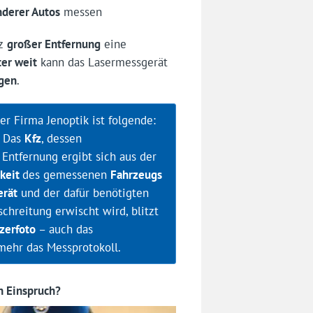
nderer Autos
messen
tz
großer Entfernung
eine
er weit
kann das Lasermessgerät
gen
.
r Firma Jenoptik ist folgende:
. Das
Kfz
, dessen
e Entfernung ergibt sich aus der
keit
des gemessenen
Fahrzeugs
rät
und der dafür benötigten
chreitung erwischt wird, blitzt
zerfoto
– auch das
lmehr das Messprotokoll.
n Einspruch?