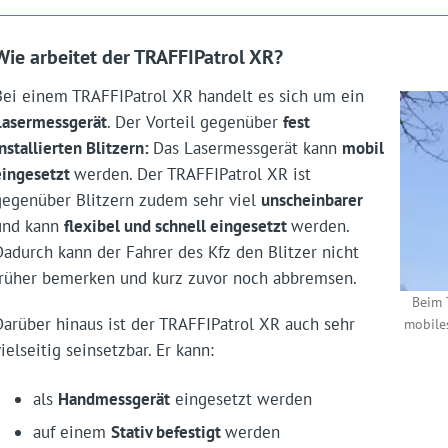
Wie arbeitet der TRAFFIPatrol XR?
Bei einem TRAFFIPatrol XR handelt es sich um ein
Lasermessgerät
. Der Vorteil gegenüber
fest
nstallierten Blitzern:
Das Lasermessgerät kann
mobil
eingesetzt
werden. Der TRAFFIPatrol XR ist
gegenüber Blitzern zudem sehr viel
unscheinbarer
und kann
flexibel und schnell eingesetzt
werden.
Dadurch kann der Fahrer des Kfz den Blitzer nicht
früher bemerken und kurz zuvor noch abbremsen.
Beim 
Darüber hinaus ist der TRAFFIPatrol XR auch sehr
mobile
ielseitig seinsetzbar. Er kann:
als
Handmessgerät
eingesetzt werden
auf einem
Stativ befestigt
werden