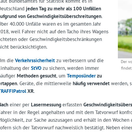
Laut Bundesamtes für Statistik kommt es in
Deutschland
jeden Tag zu mehr als 100 Unfällen
aufgrund von Geschwindigkeitsüberschreitungen
.
Über 40.000 Unfälle waren es im gesamten Jahr
2018, weil Fahrer nicht auf den Tacho ihres Wagens
achteten oder Geschwindigkeitsbeschränkungen
nicht berücksichtigten.
Um die
Verkehrssicherheit
zu verbessern und die
Der v
Einhaltung der
StVO
zu sichern, werden immer
finde
häufiger
Methoden gesucht
, um
Temposünder
zu
ertappen
. Geräte, die mittlerweile
häufig verwendet
werden, s
TRAFFIPatrol
XR
.
Nach
einer per
Lasermessung
erfassten
Geschwindigkeitsübers
Fahrer in der Regel angehalten und mit dem Tatvorwurf konfron
Möglichkeit, zur Sache auszusagen und erhält in den Wochen
sofern sich der Tatvorwurf nachweislich bestätigt. Neben ein