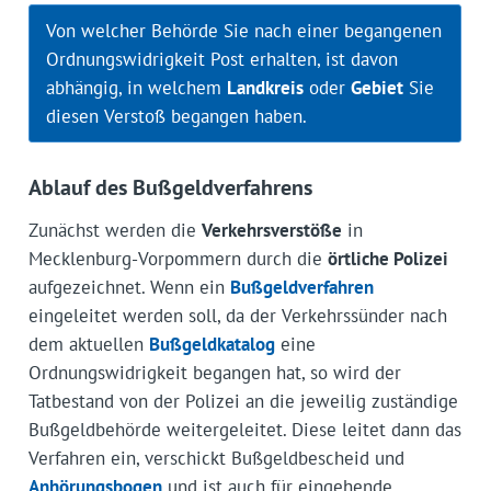
Von welcher Behörde Sie nach einer begangenen
Ordnungswidrigkeit Post erhalten, ist davon
abhängig, in welchem
Landkreis
oder
Gebiet
Sie
diesen Verstoß begangen haben.
Ablauf des Bußgeldverfahrens
Zunächst werden die
Verkehrsverstöße
in
Mecklenburg-Vorpommern durch die
örtliche Polizei
aufgezeichnet. Wenn ein
Bußgeldverfahren
eingeleitet werden soll, da der Verkehrssünder nach
dem aktuellen
Bußgeldkatalog
eine
Ordnungswidrigkeit begangen hat, so wird der
Tatbestand von der Polizei an die jeweilig zuständige
Bußgeldbehörde weitergeleitet. Diese leitet dann das
Verfahren ein, verschickt Bußgeldbescheid und
Anhörungsbogen
und ist auch für eingehende