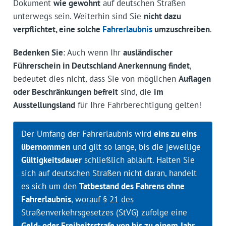
Dokument
wie gewohnt
auf deutschen Straßen
unterwegs sein. Weiterhin sind Sie
nicht dazu
verpflichtet, eine solche
Fahrerlaubnis
umzuschreiben
.
Bedenken Sie
: Auch wenn Ihr
ausländischer
Führerschein in Deutschland Anerkennung findet
,
bedeutet dies nicht, dass Sie von möglichen
Auflagen
oder Beschränkungen befreit
sind, die
im
Ausstellungsland
für Ihre Fahrberechtigung gelten!
Der Umfang der Fahrerlaubnis wird
eins zu eins
übernommen
und gilt so lange, bis die jeweilige
Gültigkeitsdauer
schließlich abläuft. Halten Sie
sich auf deutschen Straßen nicht daran, handelt
es sich um den
Tatbestand des Fahrens ohne
Fahrerlaubnis
, worauf § 21 des
Straßenverkehrsgesetzes (StVG) zufolge eine
Geld- oder Freiheitsstrafe von bis zu einem Jahr