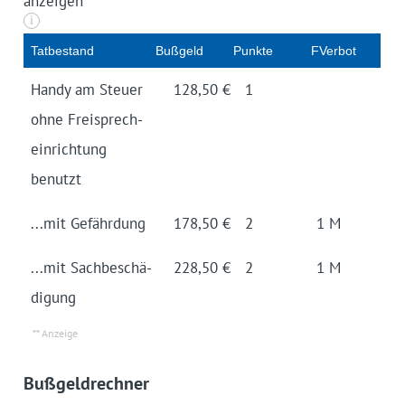
anzeigen
i
Tatbe­stand
Buß­geld
Punkte
FVerbot
Handy am Steuer
128,50 €
1
ohne Frei­sprech­
einrich­tung
benutzt
...mit Gefähr­dung
178,50 €
2
1 M
...mit Sach­beschä­
228,50 €
2
1 M
digung
Bußgeldrechner