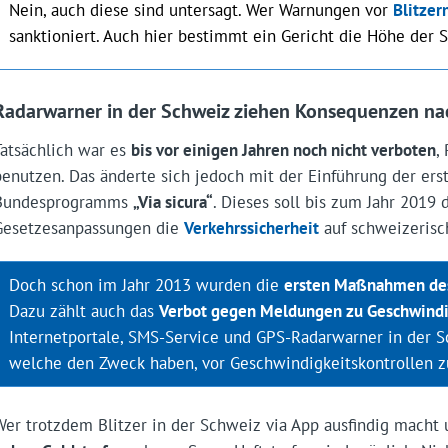
Nein, auch diese sind untersagt. Wer Warnungen vor
Blitzer
sanktioniert. Auch hier bestimmt ein Gericht die Höhe der 
Radarwarner in der Schweiz ziehen Konsequenzen na
Tatsächlich war es
bis vor einigen Jahren noch nicht verboten
,
benutzen. Das änderte sich jedoch mit der Einführung der e
Bundesprogramms
„Via sicura“
. Dieses soll bis zum Jahr 2019
Gesetzesanpassungen die
Verkehrssicherheit
auf schweizerisc
Doch schon im Jahr 2013 wurden die
ersten Maßnahmen de
Dazu zählt auch das
Verbot gegen Meldungen zu Geschwindi
Internetportale, SMS-Service und GPS-Radarwarner in der 
welche den Zweck haben, vor Geschwindigkeitskontrollen z
Wer trotzdem Blitzer in der Schweiz via App ausfindig macht 