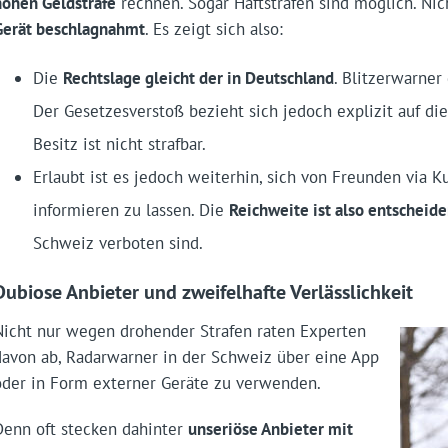
hohen Geldstrafe
rechnen. Sogar Haftstrafen sind möglich. Nic
Gerät beschlagnahmt
. Es zeigt sich also:
Die
Rechtslage gleicht der in Deutschland
. Blitzerwarner
Der Gesetzesverstoß bezieht sich jedoch explizit auf di
Besitz ist nicht strafbar.
Erlaubt ist es jedoch weiterhin, sich von Freunden via 
informieren zu lassen. Die
Reichweite ist also entscheid
Schweiz verboten sind.
Dubiose Anbieter und zweifelhafte Verlässlichkeit
Nicht nur wegen drohender Strafen raten Experten
davon ab, Radarwarner in der Schweiz über eine App
oder in Form externer Geräte zu verwenden.
Denn oft stecken dahinter
unseriöse Anbieter mit