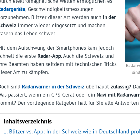
Durch elektromagnetische Wellen ermöglichen es
Radargeräte
, Geschwindigkeits­messungen
vorzunehmen. Blitzer dieser Art werden auch
in der
Schweiz
immer wieder eingesetzt und machen
Rasern das Leben schwer.
Mit dem Aufschwung der Smartphones kam jedoch
schnell die erste
Radar-App
. Auch die Schweiz und
ihre Beamten haben seitdem mit technischen Tricks
Radarwa
dieser Art zu kämpfen.
sind
Doch sind
Radarwarner in der Schweiz
überhaupt
zulässig?
Dar
Was passiert, wenn ein GPS-Gerät oder ein
Navi mit Radarwar
kommt? Der vorliegende Ratgeber hält für Sie alle Antworten 
Inhaltsverzeichnis
Blitzer vs. App: In der Schweiz wie in Deutschland pr