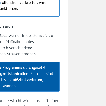
n
öffentlich verbreitet, wird
Sanktionen.
ch sich
 Radarwarner in der Schweiz zu
rsten Maßnahmen des
 durch verschiedene
hen Straßen erhöhen.
s Programms
durchgesetzt.
gkeitskontrollen
. Seitdem sind
Schweiz
offiziell verboten
,
u warnen.
und erwischt wird, muss mit einer