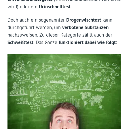
wird) oder ein
Urinschnelltest
.
Doch auch ein sogenannter
Drogenwischtest
kann
durchgeführt werden, um
verbotene Substanzen
nachzuweisen. Zu dieser Kategorie zählt auch der
Schweißtest
. Das Ganze
funktioniert dabei wie folgt
: