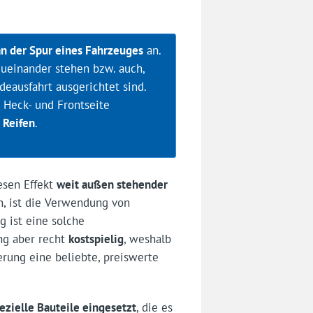
an der Spur eines Fahrzeuges
an.
zueinander stehen bzw. auch,
deausfahrt ausgerichtet sind.
 Heck- und Frontseite
 Reifen
.
iesen Effekt
weit außen stehender
n, ist die Verwendung von
ig ist eine solche
ng aber recht
kostspielig
, weshalb
terung eine beliebte, preiswerte
ezielle Bauteile eingesetzt
, die es