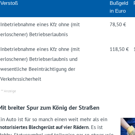
Verstoß
Bußgeld
in Euro
Inbetriebnahme eines Kfz ohne (mit
78,50 €
erloschener) Betriebserlaubnis
Inbetriebnahme eines Kfz ohne (mit
118,50 €
erloschener) Betriebserlaubnis und
wesentliche Beeinträchtigung der
Verkehrssicherheit
Mit breiter Spur zum König der Straßen
Ein Auto ist für so manch einen weit mehr als ein
motorisiertes Blechgerüst auf vier Rädern
. Es ist
Hobby, Status­symbol und teilweise gar so etwas wie