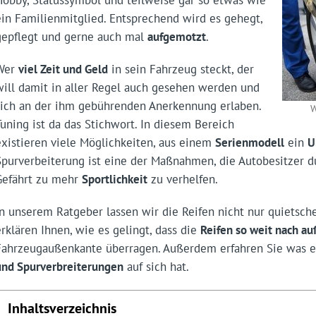
ein Familienmitglied. Entsprechend wird es gehegt,
gepflegt und gerne auch mal
aufgemotzt
.
Wer
viel Zeit und Geld
in sein Fahrzeug steckt, der
will damit in aller Regel auch gesehen werden und
sich an der ihm gebührenden Anerkennung erlaben.
W
Tuning ist da das Stichwort. In diesem Bereich
existieren viele Möglichkeiten, aus einem
Serienmodell
ein
U
Spurverbeiterung ist eine der Maßnahmen, die Autobesitzer 
Gefährt zu mehr
Sportlichkeit
zu verhelfen.
In unserem Ratgeber lassen wir die Reifen nicht nur quietsch
erklären Ihnen, wie es gelingt, dass die
Reifen so weit nach a
Fahrzeugaußenkante überragen. Außerdem erfahren Sie was 
und Spurverbreiterungen
auf sich hat.
Inhaltsverzeichnis