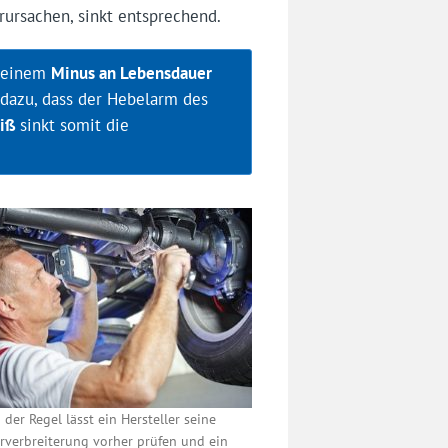
rursachen, sinkt entsprechend.
t einem
Minus an Lebensdauer
 dazu, dass der Hebelarm des
eiß
sinkt somit die
n der Regel lässt ein Hersteller seine
rverbreiterung vorher prüfen und ein