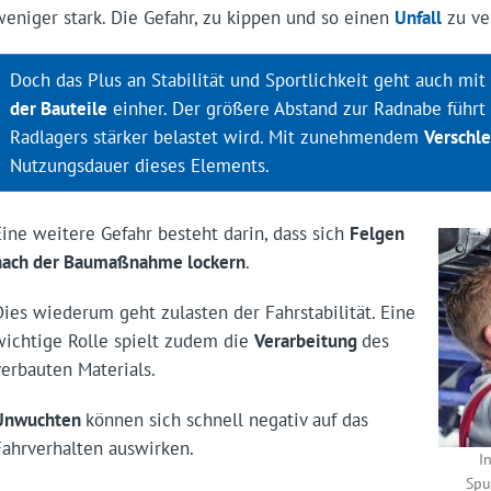
weniger stark. Die Gefahr, zu kippen und so einen
Unfall
zu ve
Doch das Plus an Stabilität und Sportlichkeit geht auch mi
der Bauteile
einher. Der größere Abstand zur Radnabe führt
Radlagers stärker belastet wird. Mit zunehmendem
Verschl
Nutzungsdauer dieses Elements.
Eine weitere Gefahr besteht darin, dass sich
Felgen
nach der Baumaßnahme lockern
.
Dies wiederum geht zulasten der Fahrstabilität. Eine
wichtige Rolle spielt zudem die
Verarbeitung
des
verbauten Materials.
Unwuchten
können sich schnell negativ auf das
Fahrverhalten auswirken.
I
Spu