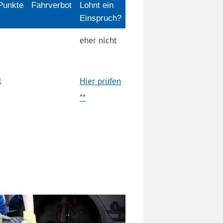
Punkte
Fahrverbot
Lohnt ein
Einspruch?
eher nicht
1
Hier prüfen
**