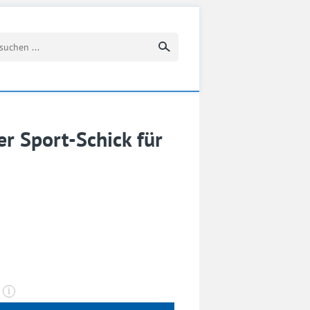
Suchbegriff eingeben
er Sport-Schick für
n
i