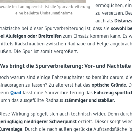
ermöglichen, ei
Gerade im Tuningbereich ist die Spurverbreiterung
zu versetzen. B
eine beliebte Umbaumaßnahme.
auch als
Distanz
Praktische bei dieser Spurverbreiterung ist, dass sie
sowohl be
bei Alufelgen oder Breitreifen
zum Einsatz kommen kann. Es wi
mittels Radschrauben zwischen Radnabe und Felge angebracht
außen. Die Spur ist somit vergrößert.
Was bringt die Spurverbreiterung: Vor- und Nachteile
Doch warum sind einige Fahrzeughalter so bemüht darum, di
hinausragen zu lassen? Zu allererst hat das
optische Gründe
. 
beim
Quad
lässt eine Spurverbreiterung das
Fahrzeug sportlic
durch das ausgefüllte Radhaus
stämmiger und stabiler
.
Diese Wirkung spiegelt sich auch technisch wider. Denn durch
geringfügig niedrigerer Schwerpunkt
erzielt. Dieser sorgt wi
Kurvenlage
. Durch die nach außen gerückte Aufstands­fläche i