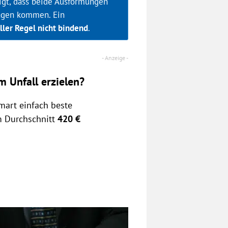
igt, dass beide Ausformungen
ragen kommen. Ein
aller Regel nicht bindend
.
 Unfall erzielen?
mart einfach beste
m Durchschnitt
420 €