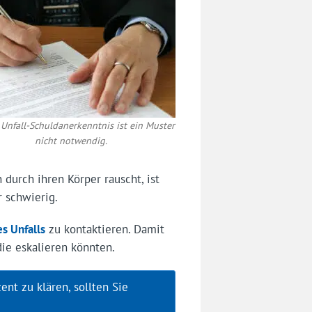
 Unfall-Schuldanerkenntnis ist ein Muster
nicht notwendig.
n durch ihren Körper rauscht, ist
 schwierig.
s Unfalls
zu kontaktieren. Damit
ie eskalieren könnten.
ent zu klären, sollten Sie