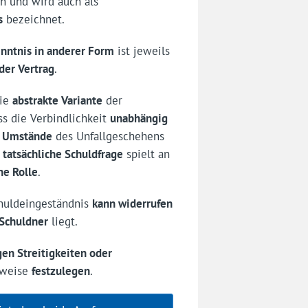
ch und wird auch als
s
bezeichnet.
nntnis in anderer Form
ist jeweils
der Vertrag
.
die
abstrakte Variante
der
ss die Verbindlichkeit
unabhängig
n Umstände
des Unfallgeschehens
e
tatsächliche Schuldfrage
spielt an
ne Rolle
.
chuldeingeständnis
kann widerrufen
 Schuldner
liegt.
gen Streitigkeiten oder
lweise
festzulegen
.