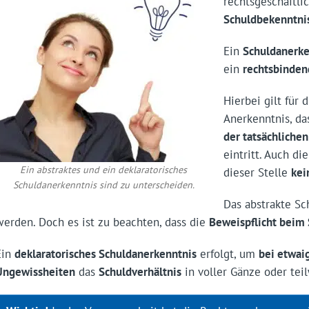
rechtsgeschäftli
Schuldbekenntni
Ein
Schuldanerke
ein
rechtsbinden
Hierbei gilt für 
Anerkenntnis, da
der tatsächliche
eintritt. Auch di
Ein abstraktes und ein deklaratorisches
dieser Stelle
kei
Schuldanerkenntnis sind zu unterscheiden.
Das abstrakte S
werden. Doch es ist zu beachten, dass die
Beweispflicht beim
Ein
deklaratorisches Schuldanerkenntnis
erfolgt, um
bei etwai
Ungewissheiten
das
Schuldverhältnis
in voller Gänze oder tei