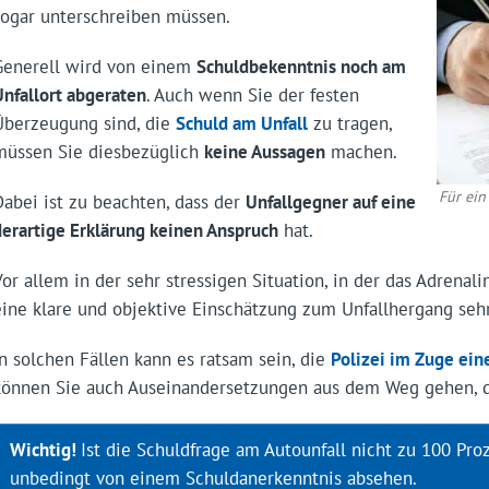
sogar unterschreiben müssen.
Generell wird von einem
Schuldbekenntnis noch am
Unfallort abgeraten
. Auch wenn Sie der festen
Überzeugung sind, die
Schuld am Unfall
zu tragen,
müssen Sie diesbezüglich
keine Aussagen
machen.
Für ein
Dabei ist zu beachten, dass der
Unfallgegner auf eine
derartige Erklärung keinen Anspruch
hat.
Vor allem in der sehr stressigen Situation, in der das Adrenali
eine klare und objektive Einschätzung zum Unfallhergang sehr
In solchen Fällen kann es ratsam sein, die
Polizei im Zuge eine
können Sie auch Auseinandersetzungen aus dem Weg gehen, d
Wichtig!
Ist die Schuldfrage am Autounfall nicht zu 100 Proz
unbedingt von einem Schuldanerkenntnis absehen.