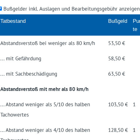
Bußgelder inkl. Auslagen und Bearbeitungsgebühr anzeige
Tatbe­stand
Buß­geld
Pu
te
Abstands­verstoß bei weniger als 80 km/h
53,50 €
... mit Gefähr­dung
58,50 €
... mit Sachbe­schädigung
63,50 €
Abstandsverstoß mit mehr als 80 km/h
... Abstand weniger als 5/10 des halben
103,50 €
1
Tacho­wertes
... Abstand weniger als 4/10 des halben
128,50 €
1