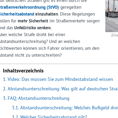
Auf deutschen Straßen gilt es einen durch die
Straßenverkehrsordnung (StVO)
geregelten
Sicherheitsabstand
einzuhalten
. Diese Regelungen
sollen für
mehr Sicherheit
im Straßenverkehr sorgen
und das
Unfallrisiko senken
.
Aber welche Strafe droht bei einer
Ein
Abstandsunterschreitung? Und an welchen
Richtwerten können sich Fahrer orientieren, um den
Abstand nicht zu unterschreiten?
Inhaltsverzeichnis
Video: Das müssen Sie zum Mindestabstand wissen
Abstandsunterschreitung: Was gilt auf deutschen Str
FAQ: Abstandsunterschreitung
Abstandsunterschreitung: Welches Bußgeld dro
Welcher Sicherheitsabstand gilt?