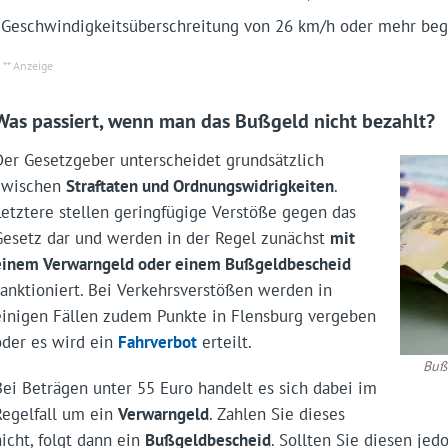
Geschwindigkeitsüberschreitung von 26 km/h oder mehr be
Was passiert, wenn man das Bußgeld nicht bezahlt?
Der Gesetzgeber unterscheidet grundsätzlich
zwischen
Straftaten und Ordnungswidrigkeiten
.
Letztere stellen geringfügige Verstöße gegen das
Gesetz dar und werden in der Regel zunächst
mit
einem Verwarngeld oder einem Bußgeldbescheid
sanktioniert. Bei Verkehrsverstößen werden in
einigen Fällen zudem Punkte in Flensburg vergeben
oder es wird ein
Fahrverbot
erteilt.
Buß
Bei Beträgen unter 55 Euro handelt es sich dabei im
Regelfall um ein
Verwarngeld
. Zahlen Sie dieses
nicht, folgt dann ein
Bußgeldbescheid
. Sollten Sie diesen jed