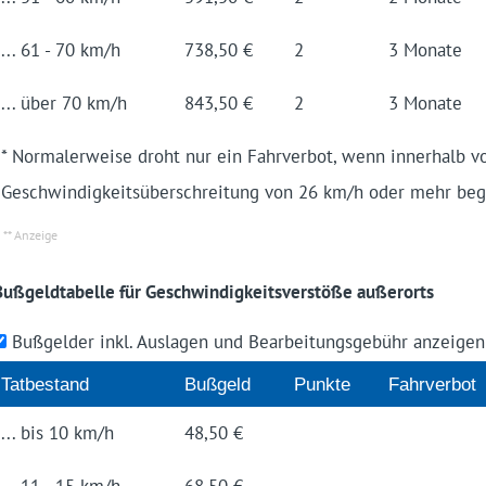
... 61 - 70 km/h
738,50 €
2
3 Monate
... über 70 km/h
843,50 €
2
3 Monate
* Normalerweise droht nur ein Fahrverbot, wenn innerhalb 
Geschwindigkeitsüberschreitung von 26 km/h oder mehr be
Bußgeldtabelle für Geschwindigkeitsverstöße außerorts
Bußgelder inkl. Auslagen und Bearbeitungsgebühr anzeige
Tat­be­stand
Buß­geld
Punk­te
Fahrverbot
... bis 10 km/h
48,50 €
... 11 - 15 km/h
68,50 €