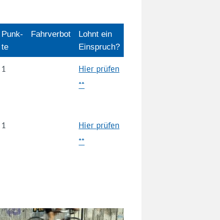
Punk­
Fahrverbot
Lohnt ein
te
Einspruch?
1
Hier prüfen
**
1
Hier prüfen
**