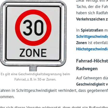
Zwar verfügt ein 
Tacho, der die Fa
haben sich Radfa
Verkehrszeichen z
In
Spielstraßen
mü
Schrittgeschwindi
Zonen
ist ebenfal
Höchstgeschwindi
Fahrrad-Höchst
Radwegen
Es gilt eine Geschwindigkeitsbegrenzung beim
Auf Gehwegen dür
Fahrrad, z. B. in 30-er Zonen.
Geschwindigkeit v
Fahren in Schrittgeschwindigkeit verhindert, dass gegebenen
kommen.
Wer sich dieser Vorgabe widersetzt, dem droht ein Bußgeldbe