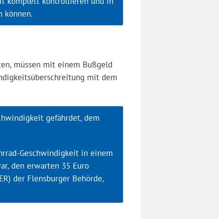
it komplett kontrollieren und in
n können.
alten, müssen mit einem Bußgeld
indigkeitsüberschreitung mit dem
chwindigkeit gefährdet, dem
hrrad-Geschwindigkeit in einem
ar, den erwarten 35 Euro
ER) der Flensburger Behörde,