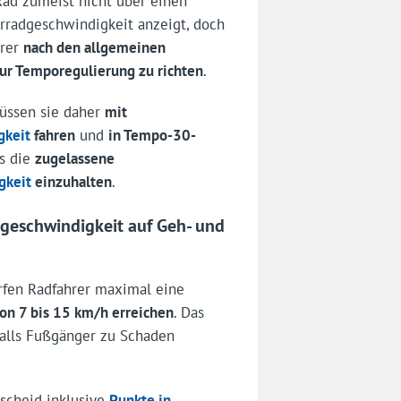
Rad zumeist nicht über einen
hrradgeschwindigkeit anzeigt, doch
hrer
nach den allgemeinen
ur Temporegulierung zu richten
.
ssen sie daher
mit
gkeit
fahren
und
in Tempo-30-
ls die
zugelassene
gkeit
einzuhalten
.
geschwindigkeit auf Geh- und
fen Radfahrer maximal eine
on 7 bis 15 km/h erreichen
. Das
falls Fußgänger zu Schaden
scheid inklusive
Punkte in