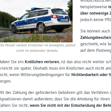
Windschutzschei
beispielsweise
t
über notwenige 
jedoch keine Pfli
Sie können auch 
Zahlungsbeschei
geschieht, wie b
Die Polizei verteilt Knöllchen im bewegten, jedoch
auf dem Postweg
nicht im stehenden Verkehr.
Haben Sie ein
Knöllchen verloren
, ist das also nicht weiter 
erreicht sie später. Deshalb muss ein Knöllchen auch nicht am
nicht, wenn Witterungsbedingungen für
Nichtlesbarkeit oder 
sorgen.
Mit der Zahlung der geforderten Gebühren gilt das Verfahren 
signalisieren damit außerdem, dass Sie die Ahndung für ihren 
Zahlen Sie nicht,
wenn Sie nicht mit der Entscheidung der Beh