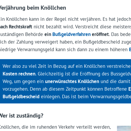
Verjährung beim Knöllchen
Ein Knöllchen kann in der Regel nicht verjähren. Es hat jedo
nach Rechtskraft
nicht bezahlt wird. Verstreicht diese meistens
zuständigen Behörde
ein
Bußgeldverfahren
eröffnet
. Das bede
sich der Zahlung verweigert haben, ein Bußgeldbescheid zuge
niedrige Verwarnungsgeld kann sich dann zu einem höheren
Wer also zu viel Zeit in Bezug auf ein Knöllchen verstreich
Kosten rechnen
. Gleichzeitig ist die Eröffnung des Bussgel
Weg, um gegen ein
unerwünschtes Knöllchen
und die damit
vorzugehen. Denn ab diesem Zeitpunkt können Betroffene
E
Bußgeldbescheid
einlegen. Das ist beim Verwarnungsgeldbe
Wer ist zuständig?
Knöllchen, die im ruhenden Verkehr verteilt werden,