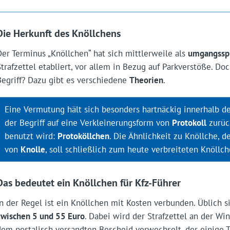
Die Herkunft des Knöllchens
Der Terminus „Knöllchen“ hat sich mittlerweile als
umgangsspr
Strafzettel etabliert, vor allem in Bezug auf Parkverstöße. D
Begriff? Dazu gibt es verschiedene
Theorien
.
Eine Vermutung hält sich besonders hartnäckig innerhalb 
der Begriff auf eine Verkleinerungsform von
Protokoll
zurüc
benutzt wird:
Protoköllchen
. Die Ähnlichkeit zu Knöllche, 
von
Knolle
, soll schließlich zum heute verbreiteten Knöllc
Das bedeutet ein Knöllchen für Kfz-Führer
In der Regel ist ein Knöllchen mit Kosten verbunden. Üblich 
zwischen 5 und 55 Euro
. Dabei wird der Strafzettel an der W
dem postalisch versandten Bescheid verwechselt, der einige 