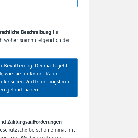
achliche Beschreibung
für
och woher stammt eigentlich der
der Bevölkerung: Demnach geht
k, wie sie im Kölner Raum
der kölschen Verkleinerungsform
hen geführt haben.
sind
Zahlungsaufforderungen
indschutzscheibe schon einmal mit
Tage bzw. Wochen später im