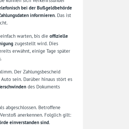
be können sich Verkehrssünder
elefonisch bei der Bußgeldbehörde
Zahlungsdaten informieren
. Das ist
cht.
einfach warten, bis die
offizielle
nigung
zugestellt wird. Dies
ereits erwähnt, einige Tage später
.
schlimm. Der Zahlungsbescheid
 Auto sein. Darüber hinaus stört es
Verschwinden
des Dokuments
als abgeschlossen. Betroffene
Verstoß anerkennen. Folglich gilt:
örde einverstanden sind
.