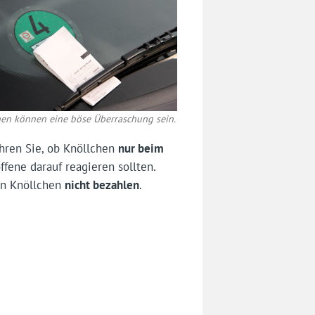
hen können eine böse Überraschung sein.
hren Sie, ob Knöllchen
nur beim
fene darauf reagieren sollten.
ein Knöllchen
nicht bezahlen
.