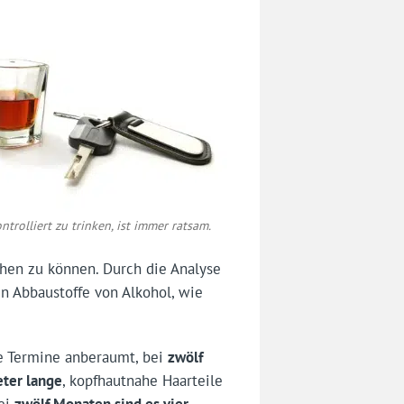
ntrolliert zu trinken, ist immer ratsam.
en zu können. Durch die Analyse
en Abbaustoffe von Alkohol, wie
ge Termine anberaumt, bei
zwölf
eter lange
, kopfhautnahe Haarteile
ei
zwölf Monaten sind es vier
.