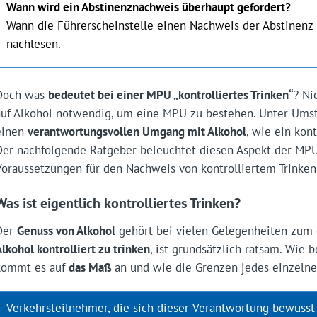
Wann wird ein Abstinenznachweis überhaupt gefordert?
Wann die Führerscheinstelle einen Nachweis der Abstinenz 
nachlesen.
Doch was
bedeutet bei einer MPU „kontrolliertes Trinken“
? Ni
auf Alkohol notwendig, um eine MPU zu bestehen. Unter Umst
einen
verantwortungsvollen Umgang mit Alkohol
, wie ein kon
Der nachfolgende Ratgeber beleuchtet diesen Aspekt der MPU
Voraussetzungen für den Nachweis von kontrolliertem Trinken
Was ist eigentlich kontrolliertes Trinken?
Der
Genuss von Alkohol
gehört bei vielen Gelegenheiten zum g
Alkohol kontrolliert zu trinken
, ist grundsätzlich ratsam. Wie 
kommt es auf
das Maß
an und wie die Grenzen jedes einzelne
Verkehrsteilnehmer, die sich dieser Verantwortung bewusst