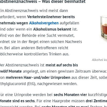
Abstinenznachweis – Was dieser beinhaltet
Ein Abstinenznachweis wird meist dann
gefordert, wenn
Verkehrsteilnehmer bereits
mehrmals wegen
Alkoholvergehen
aufgefallen
sind oder wenn ein
Alkoholismus bekannt
ist.
Wird von der Behörde eine Sucht vermutet,
ordnet sie in der Regel einen solchen Nachweis
an. Bei allen anderen Betroffenen reicht
üblicherweise kontrolliertes Trinken aus.
Alkohol ko
Der Abstinenznachweis ist
meist auf sechs bis
zwölf Monate
angelegt, um einen gewissen Zeitraum überwach
von
mehreren Haar- und/oder Urinproben
aus dieser Zeit, soll
Ethylglucuronid (EtG), nachgewiesen werden.
Für eine Urinprobe werden bei
sechs Monaten vier
kurzfristi
Monate sind es sechs
. Für eine Haarprobe müssen
drei Zentim
eingereicht werden. Bei
sechs Monaten gibt es zwei
Proben, b