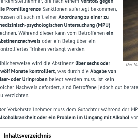
Verkehrsteilnehmer, die nach einem
Verstoß gegen
die Promillegrenze
Sanktionen auferlegt bekommen,
müssen oft auch mit einer
Anordnung zu einer zu
medizinisch-psychologischen Untersuchung (MPU)
rechnen. Während dieser kann vom Betroffenen
ein
Abstinenznachweis
oder ein Beleg über ein
kontrolliertes Trinken verlangt werden.
Üblicherweise wird die Abstinenz
über sechs oder
Der Na
zwölf Monate kontrolliert
, was durch die
Abgabe von
Haar- oder Urinproben
belegt werden muss. Ist kein
solcher Nachweis gefordert, sind Betroffene jedoch gut berat
zu verzichten.
Der Verkehrsteilnehmer muss dem Gutachter während der MP
Alkoholkrankheit oder ein Problem im Umgang mit Alkohol
vor
Inhaltsverzeichnis