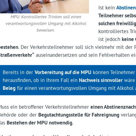
Ist kein
Abstine
Teilnehmer selbs
MPU: Kontrolliertes Trinken soll einen
solchen freiwilli
verantwortungsvollen Umgang mit Alkohol
beweisen.
kontrolliertes T
ist jedoch
keine 
bestehen
. Der Verkehrsteilnehmer soll sich vielmehr mit der
Straßenverkehr“
auseinandersetzen und sein Fehlverhalten ei
Bereits in der
Vorbereitung auf die MPU
können Teilnehmer 
herausfinden, ob in Ihrem Fall ein
Nachweis sinnvoller
wäre
Beleg
für einen verantwortungsvollen Umgang mit Alkohol a
Muss ein betroffener Verkehrsteilnehmer
einen Abstinenznach
Behörde oder der
Begutachtungsstelle für Fahreignung
verlang
das
Bestehen der MPU notwendig
.