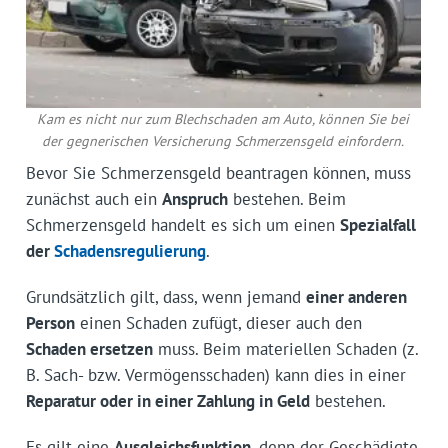
Kam es nicht nur zum Blechschaden am Auto, können Sie bei
der gegnerischen Versicherung Schmerzensgeld einfordern.
Bevor Sie Schmerzensgeld beantragen können, muss
zunächst auch ein
Anspruch
bestehen. Beim
Schmerzensgeld handelt es sich um einen
Spezialfall
der
Schadensregulierung
.
Grundsätzlich gilt, dass, wenn jemand
einer anderen
Person
einen Schaden zufügt, dieser auch den
Schaden ersetzen
muss. Beim materiellen Schaden (z.
B. Sach- bzw. Vermögensschaden) kann dies in einer
Reparatur oder in einer Zahlung in Geld
bestehen.
Es gilt eine
Ausgleichsfunktion
, denn der Geschädigte