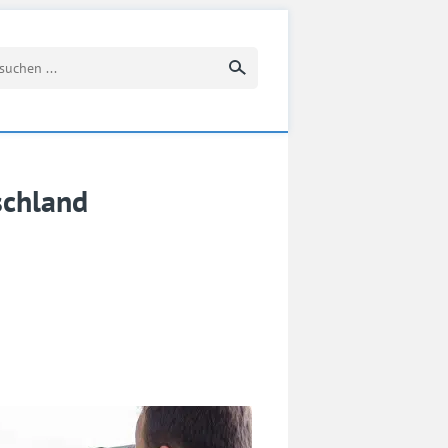
Suchbegriff eingeben
schland