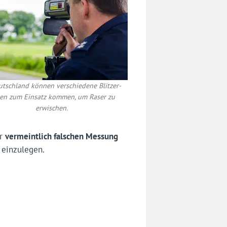
utschland können verschiedene Blitzer-
en zum Einsatz kommen, um Raser zu
erwischen.
er
vermeintlich falschen Messung
einzulegen.