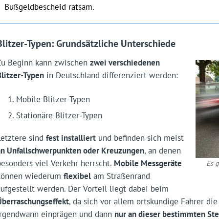
Bußgeldbescheid ratsam.
Blitzer-Typen: Grundsätzliche Unterschiede
Zu Beginn kann zwischen
zwei verschiedenen
Blitzer-Typen
in Deutschland differenziert werden:
Mobile Blitzer-Typen
Stationäre Blitzer-Typen
Letztere sind
fest installiert
und befinden sich meist
an Unfallschwerpunkten oder Kreuzungen
, an denen
besonders viel Verkehr herrscht.
Mobile Messgeräte
Es g
können wiederum
flexibel
am Straßenrand
aufgestellt werden. Der Vorteil liegt dabei beim
Überraschungs­effekt
, da sich vor allem ortskundige Fahrer di
irgendwann einprägen und dann
nur an dieser bestimmten St