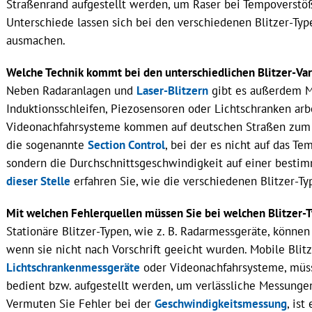
Straßenrand aufgestellt werden, um Raser bei Tempoverstö
Unterschiede lassen sich bei den verschiedenen Blitzer-Typ
ausmachen.
Welche Technik kommt bei den unterschiedlichen Blitzer-Va
Neben Radaranlagen und
Laser-Blitzern
gibt es außerdem M
Indukti‌onsschleifen, Piezosensoren oder Lichtschranken arb
Videonachfahrsysteme kommen auf deutschen Straßen zum Ei
die sogenannte
Section Control
, bei der es nicht auf das 
sondern die Durchschnittsgeschwindigkeit auf einer best
dieser Stelle
erfahren Sie, wie die verschiedenen Blitzer-Ty
Mit welchen Fehlerquellen müssen Sie bei welchen Blitzer-
Stationäre Blitzer-Typen, wie z. B. Radarmessgeräte, können 
wenn sie nicht nach Vorschrift geeicht wurden. Mobile Blitz
Lichtschrankenmessgeräte
oder Videonachfahrsysteme, müss
bedient bzw. aufgestellt werden, um verlässliche Messung
Vermuten Sie Fehler bei der
Geschwindigkeitsmessung
, is