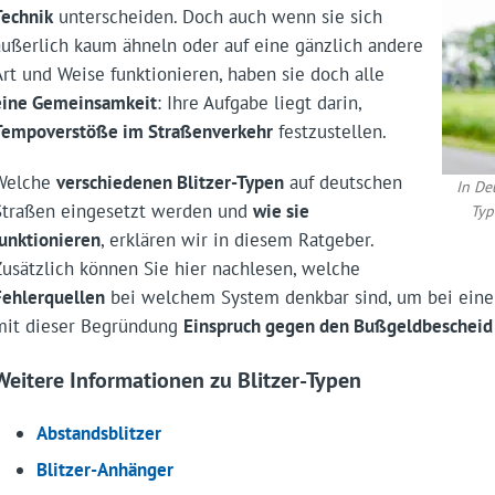
Technik
unterscheiden. Doch auch wenn sie sich
äußerlich kaum ähneln oder auf eine gänzlich andere
Art und Weise funktionieren, haben sie doch alle
eine Gemeinsamkeit
: Ihre Aufgabe liegt darin,
Tempoverstöße im Straßenverkehr
festzustellen.
Welche
verschiedenen Blitzer-Typen
auf deutschen
In De
Straßen eingesetzt werden und
wie sie
Typ
funktionieren
, erklären wir in diesem Ratgeber.
Zusätzlich können Sie hier nachlesen, welche
Fehlerquellen
bei welchem System denkbar sind, um bei ein
mit dieser Begründung
Einspruch gegen den Bußgeldbescheid
Weitere Informationen zu Blitzer-Typen
Abstandsblitzer
Blitzer-Anhänger