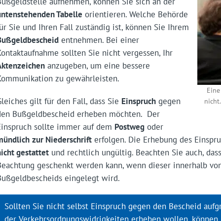
Bußgeldstelle aufnehmen, können Sie sich an der
untenstehenden Tabelle
orientieren. Welche Behörde
für Sie und Ihren Fall zuständig ist, können Sie Ihrem
Bußgeldbescheid
entnehmen. Bei einer
Kontaktaufnahme sollten Sie nicht vergessen, Ihr
Aktenzeichen
anzugeben, um eine bessere
Kommunikation zu gewährleisten.
Eine
Gleiches gilt für den Fall, dass Sie
Einspruch
gegen
nicht
den Bußgeldbescheid erheben möchten. Der
Einspruch sollte immer auf dem
Postweg
oder
mündlich
zur Niederschrift
erfolgen. Die Erhebung des Einspru
nicht gestattet
und rechtlich ungültig. Beachten Sie auch, das
Beachtung geschenkt werden kann, wenn dieser innerhalb v
Bußgeldbescheids eingelegt wird.
Sollten Sie nicht selbst Einspruch gegen den Bescheid aufg
der Verkehrsordnungswidrigkeiten erheben wollen, können