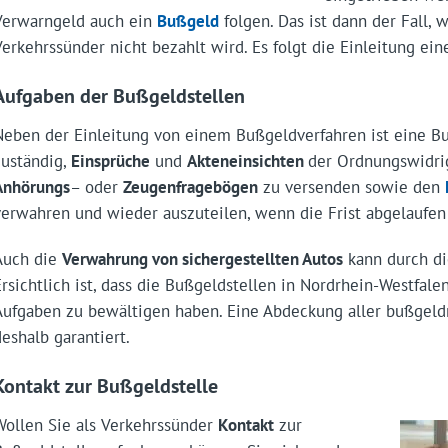
Verwarngeld auch ein
Bußgeld
folgen. Das ist dann der Fall,
Verkehrssünder nicht bezahlt wird. Es folgt die Einleitung ei
Aufgaben der Bußgeldstellen
Neben der Einleitung von einem Bußgeldverfahren ist eine Bu
zuständig,
Einsprüche
und
Akteneinsichten
der Ordnungswidrig
Anhörungs
– oder
Zeugenfragebögen
zu versenden sowie den
verwahren und wieder auszuteilen, wenn die Frist abgelaufen 
Auch die
Verwahrung von sichergestellten Autos
kann durch di
Ersichtlich ist, dass die Bußgeldstellen in Nordrhein-Westfale
Aufgaben zu bewältigen haben. Eine Abdeckung aller bußgeldr
deshalb garantiert.
Kontakt zur Bußgeldstelle
Wollen Sie als Verkehrssünder
Kontakt
zur