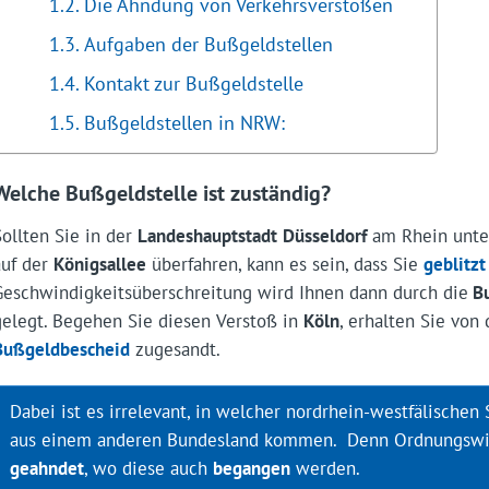
Die Ahndung von Verkehrsverstößen
Aufgaben der Bußgeldstellen
Kontakt zur Bußgeldstelle
Bußgeldstellen in NRW:
Welche Bußgeldstelle ist zuständig?
Sollten Sie in der
Landeshauptstadt
Düsseldorf
am Rhein unte
auf der
Königsallee
überfahren, kann es sein, dass Sie
geblitzt
Geschwindigkeitsüberschreitung wird Ihnen dann durch die
Bu
gelegt. Begehen Sie diesen Verstoß in
Köln
, erhalten Sie von
Bußgeldbescheid
zugesandt.
Dabei ist es irrelevant, in welcher nordrhein-westfälischen
aus einem anderen Bundesland kommen. Denn Ordnungswi
geahndet
, wo diese auch
begangen
werden.