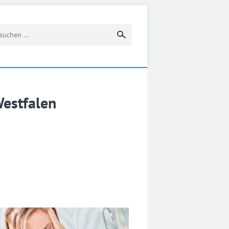
Suchbegriff eingeben
estfalen