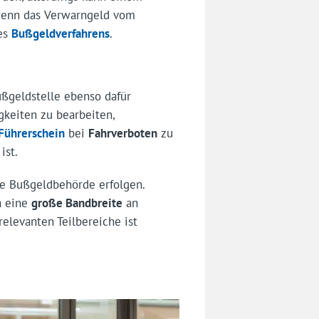
 wenn das Verwarngeld vom
nes
Bußgeldverfahrens
.
ßgeldstelle ebenso dafür
keiten zu bearbeiten,
Führerschein
bei
Fahrverboten
zu
ist.
e Bußgeldbehörde erfolgen.
n eine
große Bandbreite
an
elevanten Teilbereiche ist