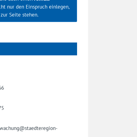
icht nur den Einspruch einlegen,
zur Seite stehen.
66
75
rwachung@staedteregion-