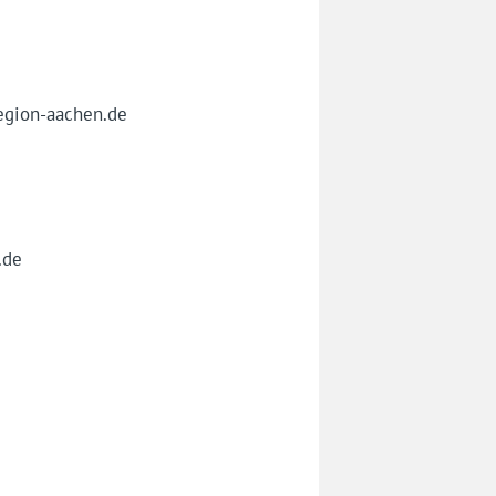
egion-aachen.de
.de