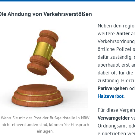
Die Ahndung von Verkehrsverstößen
Neben den regio
weitere
Ämter
Verkehrsordnungs
örtliche Polizei
dafür zuständig,
überhaupt erst a
dabei oft für di
zuständig. Hierz
Parkvergehen
ode
Halteverbot
.
Für diese Verge
Verwarngelder
ve
Wenn Sie mit der Post der Bußgeldstelle in NRW
nicht einverstanden sind, können Sie Einspruch
Ordnungsamt oder
einlegen.
eingetrieben wer