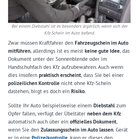
Bei einem Diebstahl ist es besonders ärgerlich, wenn sich der
Kfz-Schein im Auto befand.
Zwar müssen Kraftfahrer den
Fahrzeugschein im Auto
mitführen
, allerdings ist es meist
keine gute Idee
, das
Dokument unter der Sonnenblende oder im
Handschuhfach des Kfz aufzubewahren. Auch wenn
dies insofern
praktisch erscheint
, dass Sie bei einer
polizeilichen Kontrolle
nicht ohne Kfz-Schein
dastehen, birgt es doch ein
Risiko
.
Sollte Ihr Auto beispielsweise einem
Diebstahl
zum
Opfer fallen, verfügt der Übeltäter
neben dem Kfz
automatisch auch über ein
offizielles Dokument
,
wenn Sie den
Zulassungsschein im Auto lassen
. Gerät
er in eine
Polizeikontrolle
, kann er dieses den