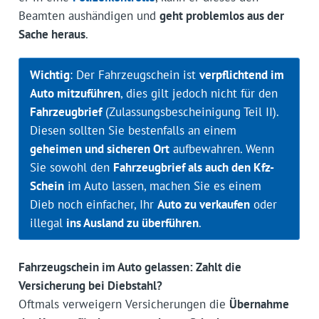
Beamten aushändigen und
geht problemlos aus der
Sache heraus
.
Wichtig
: Der Fahrzeugschein ist
verpflichtend im
Auto mitzuführen
, dies gilt jedoch nicht für den
Fahrzeugbrief
(Zulassungsbescheinigung Teil II).
Diesen sollten Sie bestenfalls an einem
geheimen und sicheren Ort
aufbewahren. Wenn
Sie sowohl den
Fahrzeugbrief als auch den Kfz-
Schein
im Auto lassen, machen Sie es einem
Dieb noch einfacher, Ihr
Auto zu verkaufen
oder
illegal
ins Ausland zu überführen
.
Fahrzeugschein im Auto gelassen: Zahlt die
Versicherung bei Diebstahl?
Oftmals verweigern Versicherungen die
Übernahme