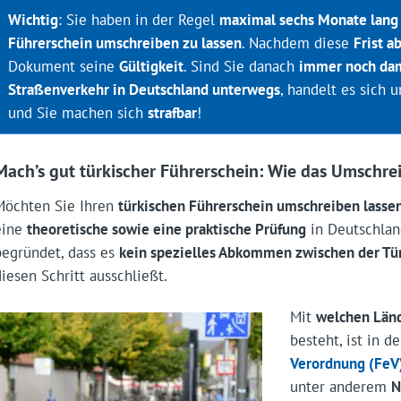
Wichtig
: Sie haben in der Regel
maximal sechs Monate lang 
Führerschein umschreiben zu lassen
. Nachdem diese
Frist a
Dokument seine
Gültigkeit
. Sind Sie danach
immer noch dam
Straßenverkehr in Deutschland unterwegs
, handelt es sich
und Sie machen sich
strafbar
!
Mach’s gut türkischer Führerschein: Wie das Umschrei
Möchten Sie Ihren
türkischen Führerschein umschreiben lasse
eine
theoretische sowie eine praktische Prüfung
in Deutschland
begründet, dass es
kein spezielles Abkommen zwischen der Tü
diesen Schritt ausschließt.
Mit
welchen Län
besteht, ist in d
Verordnung (FeV
unter anderem
N