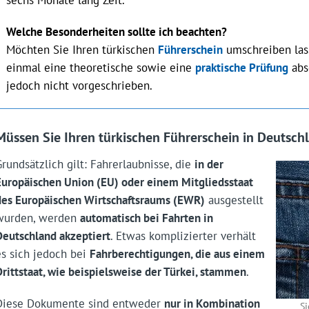
Welche Besonderheiten sollte ich beachten?
Möchten Sie Ihren türkischen
Führerschein
umschreiben las
einmal eine theoretische sowie eine
praktische Prüfung
abs
jedoch nicht vorgeschrieben.
Müssen Sie Ihren türkischen Führerschein in Deutsch
Grundsätzlich gilt: Fahrerlaubnisse, die
in der
Europäischen Union (EU) oder einem Mitgliedsstaat
des Europäischen Wirtschaftsraums (EWR)
ausgestellt
wurden, werden
automatisch bei Fahrten in
Deutschland akzeptiert
. Etwas komplizierter verhält
es sich jedoch bei
Fahrberechtigungen, die aus einem
Drittstaat, wie beispielsweise der Türkei, stammen
.
Diese Dokumente sind entweder
nur in Kombination
S