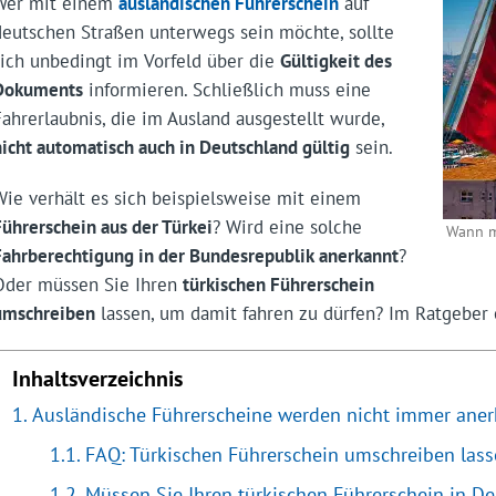
Wer mit einem
ausländischen Führerschein
auf
deutschen Straßen unterwegs sein möchte, sollte
sich unbedingt im Vorfeld über die
Gültigkeit des
Dokuments
informieren. Schließlich muss eine
Fahrerlaubnis, die im Ausland ausgestellt wurde,
nicht automatisch auch in Deutschland gültig
sein.
Wie verhält es sich beispielsweise mit einem
Führerschein aus der Türkei
? Wird eine solche
Wann m
Fahrberechtigung in der Bundesrepublik anerkannt
?
Oder müssen Sie Ihren
türkischen Führerschein
umschreiben
lassen, um damit fahren zu dürfen? Im Ratgeber e
Inhaltsverzeichnis
Ausländische Führerscheine werden nicht immer ane
FAQ: Türkischen Führerschein umschreiben las
Müssen Sie Ihren türkischen Führerschein in D