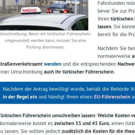
Fahrstunden müs
bevor Sie zur Pr
Ihren
türkischen
lassen
. Sie könn
bereit für die Pr
Umschreibung: Bevor ein türkischer Führerschein
umgewandelt werden kann, müssen Sie eine
Prüfung absolvieren.
Nachdem Sie bes
normalerweise
a
Straßenverkehrsamt
wenden
und die entsprechenden
Nachwei
einer Umschreibung
auch Ihr türkischer Führerschein
.
Nachdem der Antrag bewilligt wurde, behält die Behörde I
in der Regel ein
und händigt Ihnen einen
EU-Führerschein
a
Türkischen Führerschein umschreiben lassen: Welche Kosten ve
Normalerweise kostet es
zwischen 35 und 45 Euro
, einen tür
zu lassen. Sie sollten jedoch
zusätzlich die Kosten für die theo