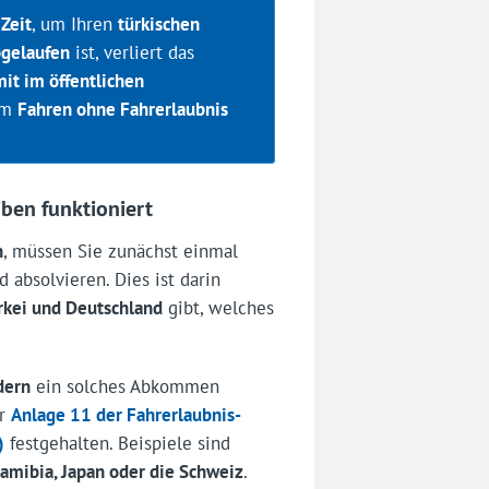
Zeit
, um Ihren
türkischen
bgelaufen
ist, verliert das
it im öffentlichen
 um
Fahren ohne Fahrerlaubnis
ben funktioniert
n
, müssen Sie zunächst einmal
 absolvieren. Dies ist darin
rkei und Deutschland
gibt, welches
dern
ein solches Abkommen
er
Anlage 11 der Fahrerlaubnis-
)
festgehalten. Beispiele sind
amibia, Japan oder die Schweiz
.