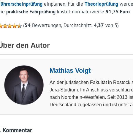
Führerscheinprüfung
einplanen. Für die
Theorieprüfung
werde
die
praktische Fahrprüfung
kostet normalerweise
91,75 Euro
.
(
54
Bewertungen, Durchschnitt:
4,37
von 5)
Über den Autor
Mathias Voigt
An der juristischen Fakultät in Rostock 
Jura-Studium. Im Anschluss verschlug es
nach Nordrhein-Westfalen. Seit 2013 ist
Deutschland zugelassen und ist unter a
1 Kommentar