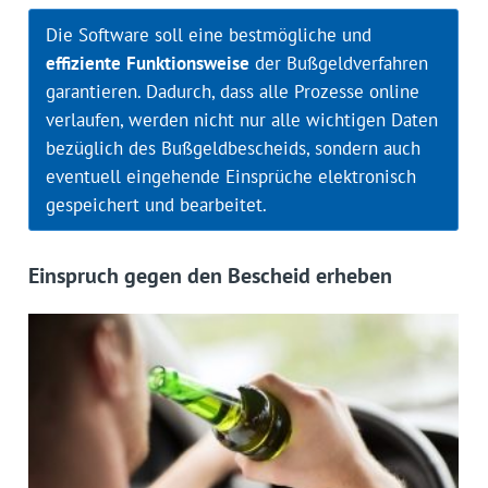
Die Software soll eine bestmögliche und
effiziente
Funktionsweise
der Bußgeldverfahren
garantieren. Dadurch, dass alle Prozesse online
verlaufen, werden nicht nur alle wichtigen Daten
bezüglich des Bußgeldbescheids, sondern auch
eventuell eingehende Einsprüche elektronisch
gespeichert und bearbeitet.
Einspruch gegen den Bescheid erheben