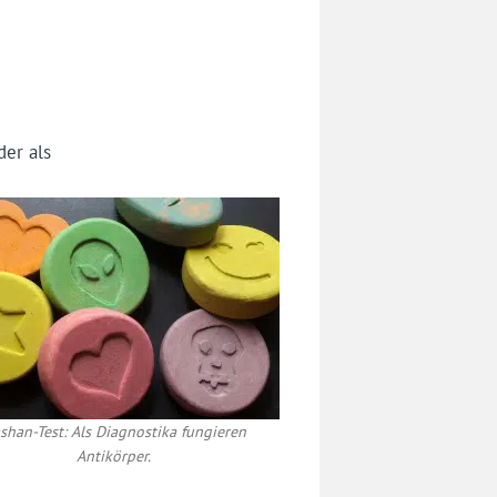
er als
shan-Test: Als Diagnostika fungieren
Antikörper.