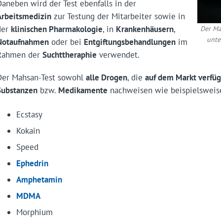
Daneben wird der Test ebenfalls in der
Arbeitsmedizin
zur Testung der Mitarbeiter sowie in
der
klinischen Pharmakologie
, in
Krankenhäusern
,
Der Ma
unte
Notaufnahmen
oder bei
Entgiftungsbehandlungen
im
Rahmen der
Suchttheraphie
verwendet.
Der Mahsan-Test sowohl
alle Drogen
, die
auf dem Markt verfüg
Substanzen
bzw.
Medikamente
nachweisen wie beispielsweis
Ecstasy
Kokain
Speed
Ephedrin
Amphetamin
MDMA
Morphium