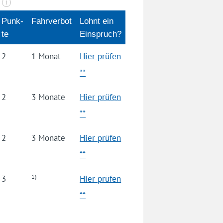
n
i
Punk­
Fahrverbot
Lohnt ein
te
Einspruch?
2
1 Monat
Hier prüfen
**
2
3 Monate
Hier prüfen
**
2
3 Monate
Hier prüfen
**
1)
3
Hier prüfen
**