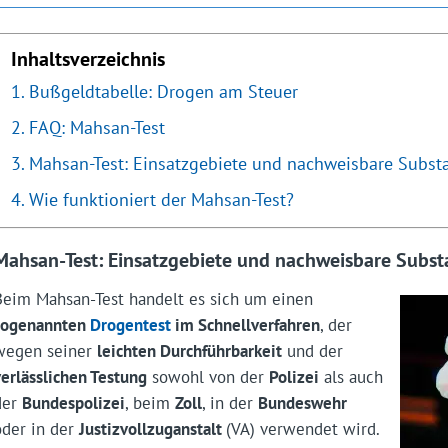
Inhaltsverzeichnis
Bußgeldtabelle: Drogen am Steuer
FAQ: Mahsan-Test
Mahsan-Test: Einsatzgebiete und nachweisbare Subst
Wie funktioniert der Mahsan-Test?
Mahsan-Test: Einsatzgebiete und nachweisbare Subs
Beim Mahsan-Test handelt es sich um einen
sogenannten
Drogentest
im Schnellverfahren
, der
wegen seiner
leichten Durchführbarkeit
und der
verlässlichen Testung
sowohl von der
Polizei
als auch
der
Bundespolizei
, beim
Zoll
, in der
Bundeswehr
oder in der
Justizvollzuganstalt
(VA) verwendet wird.