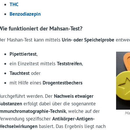
THC
Benzodiazepin
Wie funktioniert der Mahsan-Test?
Der Mashan-Test kann mittels
Urin- oder Speichelprobe
entwed
Pipettiertest
,
ein Einzeltest mittels
Teststreifen
,
Tauchtest
oder
mit Hilfe eines
Drogentestbechers
durchgeführt werden. Der
Nachweis etwaiger
Substanzen
erfolgt dabei über die sogenannte
Immunchromatographie-Technik
, welche auf der
Ma
Verwendung spezifischer
Antikörper-Antigen-
Wechselwirkungen
basiert. Das Ergebnis liegt nach