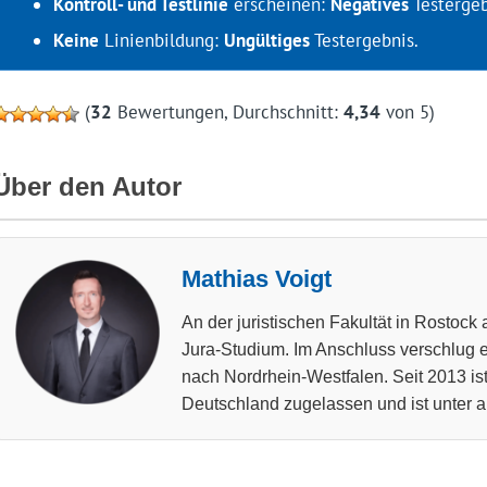
Kontroll- und Testlinie
erscheinen:
Negatives
Testergeb
Keine
Linienbildung:
Ungültiges
Testergebnis.
(
32
Bewertungen, Durchschnitt:
4,34
von 5)
Über den Autor
Mathias Voigt
An der juristischen Fakultät in Rostock 
Jura-Studium. Im Anschluss verschlug es
nach Nordrhein-Westfalen. Seit 2013 ist
Deutschland zugelassen und ist unter a