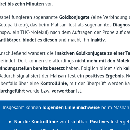
drei bis zehn Minuten
vor.
Dabei fungieren sogenannte
Goldkonjugate
(eine Verbindung 
Goldpartikeln), das beim Mahsan-Test als sogenanntes
Diagnos
(bspw. ein THC-Molekül) nach dem Auftragen der Probe auf da
Antikörper
,
bindet es diesen
und macht ihn
inaktiv
.
Anschließend wandert die
inaktiven Goldkonjugate zu einer Te
befindet. Dort können sie allerdings
nicht mehr mit den Molek
Bindungsstellen bereits besetzt
haben. Folglich bildet sich
ke
Dadurch signalisiert der Mahsan-Test ein
positives Ergebnis
. N
ebenfalls über eine
Kontrolllinie
, mit der überprüft werden k
durchgeführt
wurde bzw.
verwertbar
ist.
Insgesamt können
folgenden Liniennachweise
beim Mashan-
Nur
die
Kontrolllinie
wird sichtbar:
Positives
Testergeb