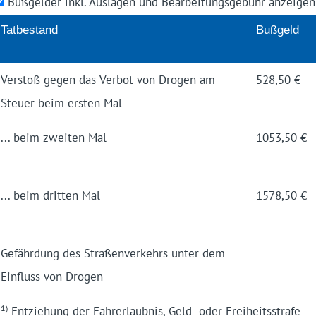
Bußgelder inkl. Auslagen und Bearbeitungsgebühr anzeige
Tatbe­stand
Buß­geld
Ver­stoß gegen das Ver­bot von Drogen am
528,50 €
Steuer beim ersten Mal
... beim zweiten Mal
1053,50 €
... beim dritten Mal
1578,50 €
Gefähr­dung des Straßen­verkehrs unter dem
Ein­fluss von Dro­gen
1)
Entziehung der Fahrerlaubnis, Geld- oder Freiheitsstrafe