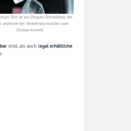
hsan-Test ist ein Drogen-Schnelltest, der
r anderem bei Verkehrskontrollen zum
Einsatz kommt.
bar
sind, als auch l
egal erhältliche
e