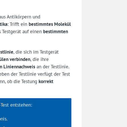
aus Antikörpern und
tika
: Trifft ein
bestimmtes Molekül
s Testgerät auf einen
bestimmten
stlinie
, die sich im Testgerät
ülen verbinden
, die ihre
in Liniennachweis
an der Testlinie.
eben der Testlinie verfügt der Test
ann, ob die Testung
korrekt
Test entstehen:
nis.