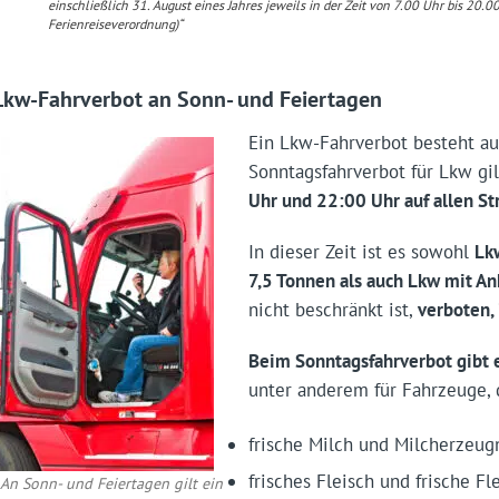
einschließlich 31. August eines Jahres jeweils in der Zeit von 7.00 Uhr bis 20.0
Ferienreiseverordnung)“
Lkw-Fahrverbot an Sonn- und Feiertagen
Ein Lkw-Fahrverbot besteht a
Sonntagsfahrverbot für Lkw g
Uhr und 22:00 Uhr auf allen S
In dieser Zeit ist es sowohl
Lk
7,5 Tonnen als auch Lkw mit A
nicht beschränkt ist,
verboten,
Beim Sonntagsfahrverbot gibt
unter anderem für Fahrzeuge, 
frische Milch und Milcherzeug
frisches Fleisch und frische Fl
An Sonn- und Feiertagen gilt ein