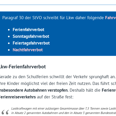
Paragraf 30 der StVO schreibt für Lkw daher folgende
Fahrv
Ferienfahrverbot
Sonntagsfahrverbot
Feiertagsfahrverbot
Nachtfahrverbot
Lkw-Ferienfahrverbot
Gerade zu den Schulferien schwillt der Verkehr sprunghaft an.
ihre Kinder möglichst viel der freien Zeit nutzen. Das führt sc
insbesondere Autobahnen verstopfen
. Deshalb hält die
Ferien
Ferienreiseverkehrs
auf der Straße fest:
Lastkraftwagen mit einer zulässigen Gesamtmasse über 7,5 Tonnen sowie Last
in Absatz 2 genannten Autobahnen und den in Absatz 3 genannten Bundesstraße