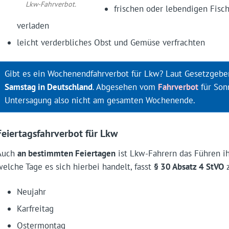
Lkw-Fahrverbot.
frischen oder lebendigen Fisch
verladen
leicht verderbliches Obst und Gemüse verfrachten
Gibt es ein Wochenendfahrverbot für Lkw? Laut Gesetzgebe
Samstag in Deutschland
. Abgesehen vom
Fahrverbot
für Sonn
Untersagung also nicht am gesamten Wochenende.
Feiertagsfahrverbot für Lkw
Auch
an bestimmten Feiertagen
ist Lkw-Fahrern das Führen i
welche Tage es sich hierbei handelt, fasst
§ 30 Absatz 4 StVO
z
Neujahr
Karfreitag
Ostermontag