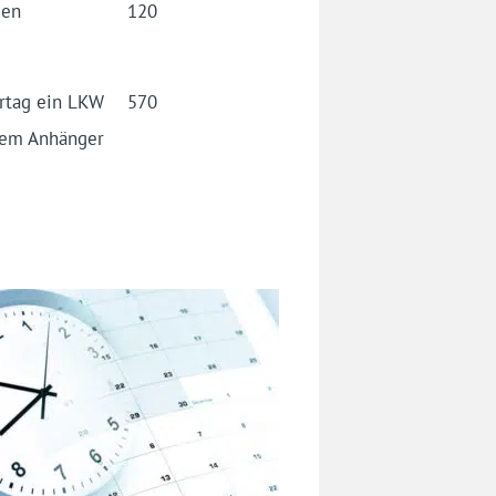
gen
120
ertag ein LKW
570
inem Anhänger