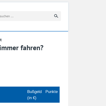
Suchbegriff eingeben
t
immer fahren?
Bußgeld
Punkte
(in €)