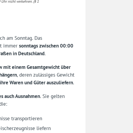
0 Uhr nicht verkehren. (§ 1
uch am Sonntag. Das
ilt immer
sonntags zwischen 00:00
traßen in Deutschland
.
w mit einem Gesamtgewicht über
nhängern
, deren zulässiges Gewicht
 ihre Waren und Güter auszuliefern
.
 es auch Ausnahmen
. Sie gelten
die:
nisse transportieren
eischerzeugnisse liefern