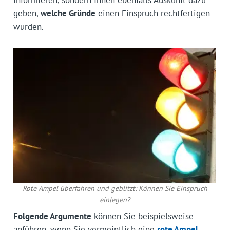
informieren, sondern Ihnen ebenfalls Auskunft dazu
geben,
welche Gründe
einen Einspruch rechtfertigen
würden.
Rote Ampel überfahren und geblitzt: Können Sie Einspruch
einlegen?
Folgende Argumente
können Sie beispielsweise
anführen, wenn Sie vermeintlich eine
rote Ampel