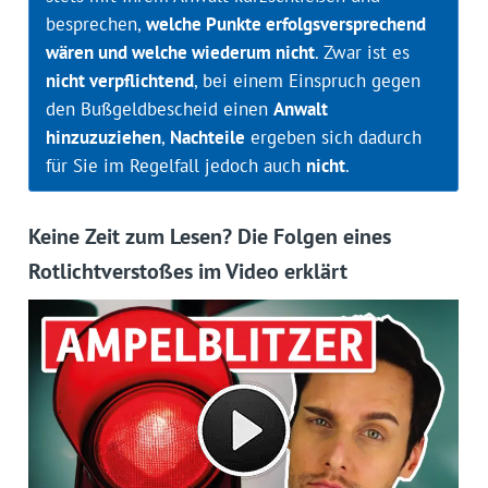
besprechen,
welche Punkte erfolgsversprechend
wären und welche wiederum nicht
. Zwar ist es
nicht verpflichtend
, bei einem Einspruch gegen
den Bußgeldbescheid einen
Anwalt
hinzuzuziehen
,
Nachteile
ergeben sich dadurch
für Sie im Regelfall jedoch auch
nicht
.
Keine Zeit zum Lesen? Die Folgen eines
Rotlichtverstoßes im Video erklärt