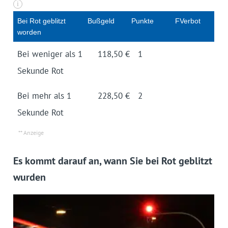
i
Bei Rot ge­blitzt
Buß­geld
Pun­kte
FVerbot
wor­den
Bei weniger als 1
118,50 €
1
Sekunde Rot
Bei mehr als 1
228,50 €
2
Sekunde Rot
Es kommt darauf an, wann Sie bei Rot geblitzt
wurden