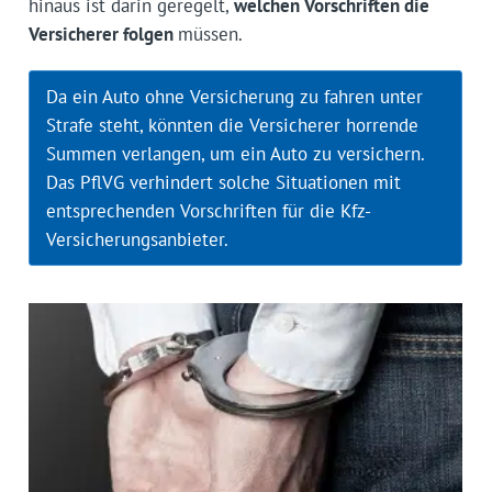
hinaus ist darin geregelt,
welchen Vorschriften die
Versicherer folgen
müssen.
Da ein Auto ohne Versicherung zu fahren unter
Strafe steht, könnten die Versicherer horrende
Summen verlangen, um ein Auto zu versichern.
Das PflVG verhindert solche Situationen mit
entsprechenden Vorschriften für die Kfz-
Versicherungsanbieter.