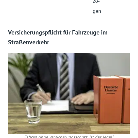
zo­
gen
Versicherungspflicht für Fahrzeuge im
Straßenverkehr
Fahren ohne Versicherungsschutz. Ist das legal?