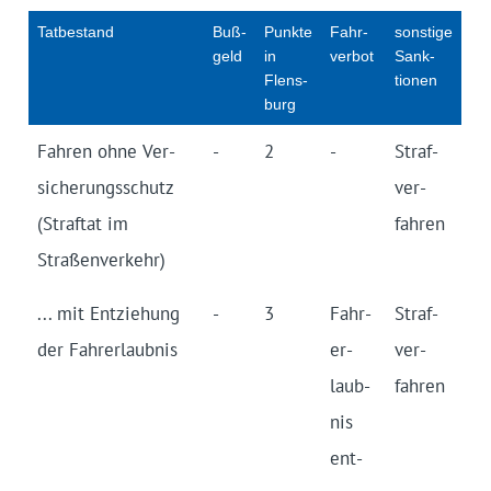
Tat­be­stand
Buß­
Punkte
Fahr­
sonstige
geld
in
verbot
Sank­
Flens­
tionen
burg
Fahren ohne Ver­
-
2
-
Straf­
sicher­ungs­schutz
ver­
(Straf­tat im
fahren
Straßen­verkehr)
... mit Ent­zieh­ung
-
3
Fahr­
Straf­
der Fahr­er­laub­nis
er­
ver­
laub­
fahren
nis
ent­