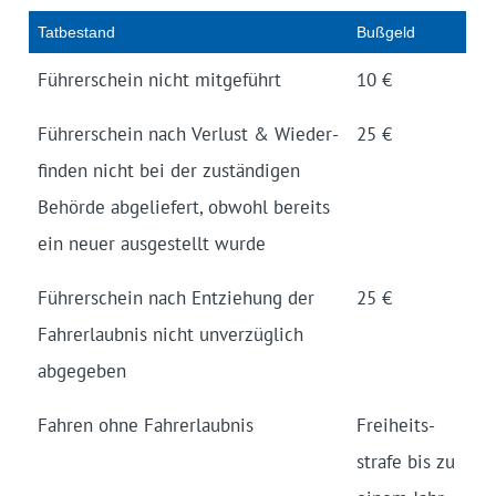
Tatbestand
Bußgeld
Führer­schein nicht mitgeführt
10 €
Führer­schein nach Verlust & Wieder­
25 €
finden nicht bei der zustän­digen
Behörde abgeliefert, obwohl bereits
ein neuer ausgestellt wurde
Führer­schein nach Ent­ziehung der
25 €
Fahrer­laubnis nicht unver­züglich
abgegeben
Fahren ohne Fahrer­laubnis
Freiheits­
strafe bis zu